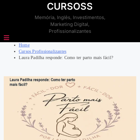
Skip
CURSOSS
to
Memória, Inglês, Investimentos,
content
Marketing Digital,
Profissionalizantes
Home
Cursos Profissionalizantes
Laura Padilha responde: Como ter parto mais fácil?