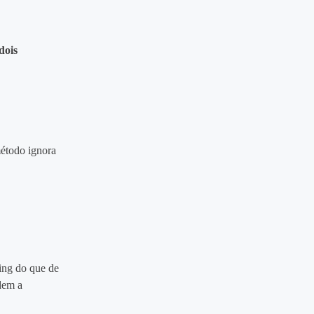
dois
étodo ignora
ing do que de
ndem a