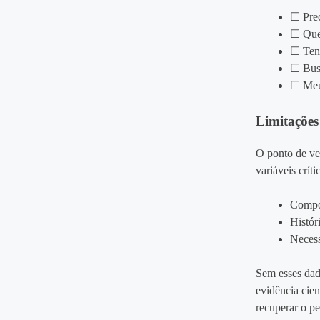
☐ Pre
☐ Qu
☐ Te
☐ Bu
☐ Meu
Limitações
O ponto de v
variáveis crít
Compos
Históri
Neces
Sem esses dad
evidência cien
recuperar o pe