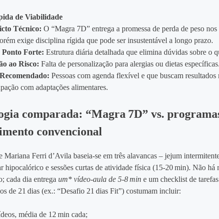
pida de Viabilidade
icto Técnico:
O “Magra 7D” entrega a promessa de perda de peso nos 
porém exige disciplina rígida que pode ser insustentável a longo prazo.
 Ponto Forte:
Estrutura diária detalhada que elimina dúvidas sobre o 
ão ao Risco:
Falta de personalização para alergias ou dietas específicas
l Recomendado:
Pessoas com agenda flexível e que buscam resultados 
pação com adaptações alimentares.
ogia comparada: “Magra 7D” vs. programa
imento convencional
 Mariana Ferri d’Avila baseia‑se em três alavancas – jejum intermitent
r hipocalórico e sessões curtas de atividade física (15‑20 min). Não há
o; cada dia entrega
um* vídeo‑aula de 5‑8 min
e um checklist de tarefa
sos de 21 dias (ex.: “Desafio 21 dias Fit”) costumam incluir:
ídeos, média de 12 min cada;