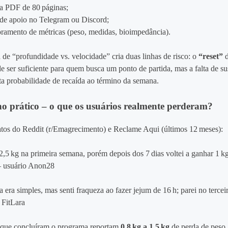
la PDF de 80 páginas;
de apoio no Telegram ou Discord;
ramento de métricas (peso, medidas, bioimpedância).
 de “profundidade vs. velocidade” cria duas linhas de risco: o
“reset”
d
 ser suficiente para quem busca um ponto de partida, mas a falta de su
lta probabilidade de recaída ao término da semana.
 prático – o que os usuários realmente perderam?
latos do Reddit (r/Emagrecimento) e Reclame Aqui (últimos 12 meses):
2,5 kg na primeira semana, porém depois dos 7 dias voltei a ganhar 1 k
 – usuário Anon28
a era simples, mas senti fraqueza ao fazer jejum de 16 h; parei no tercei
 FitLara
 que concluíram o programa reportam
0,8 kg a 1,5 kg
de perda de peso,