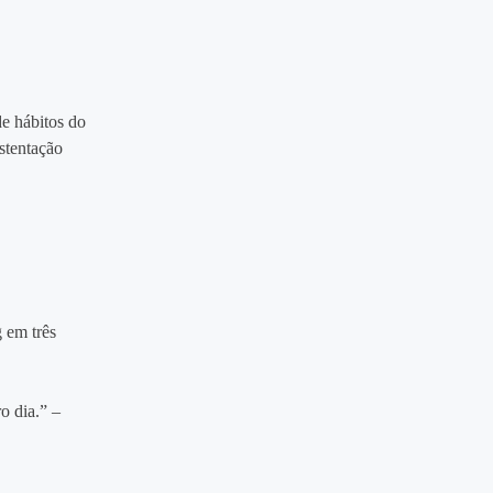
e hábitos do
stentação
g em três
ro dia.” –