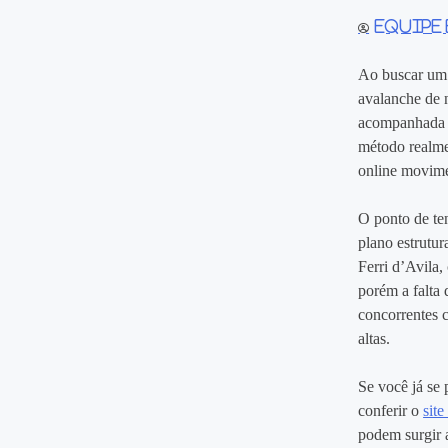
Equipe
Ao buscar um 
avalanche de 
acompanhada d
método realme
online movimen
O ponto de ten
plano estrutu
Ferri d’Avila,
porém a falta 
concorrentes 
altas.
Se você já se
conferir o
site
podem surgir a