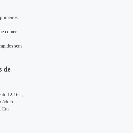
primeiros
que comer.
.
rápidos sem
s de
e de 12‑16 h,
 módulo
s. Em