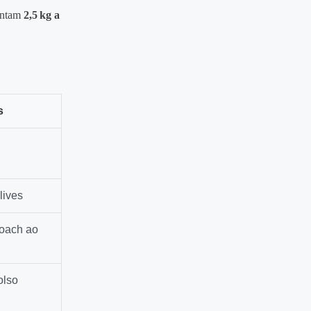
pontam
2,5 kg a
s
lives
coach ao
olso