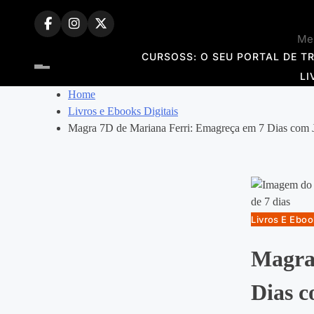
Skip
to
Mem
content
CURSOSS: O SEU PORTAL DE T
LI
Home
Livros e Ebooks Digitais
Magra 7D de Mariana Ferri: Emagreça em 7 Dias com J
Livros E Eboo
Magra
Dias c