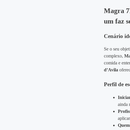
Magra 7D
um faz s
Cenário id
Se o seu obje
complexo,
Ma
comida e enten
d’Avila
oferec
Perfil de e
Inicia
ainda 
Profis
aplica
Quem 