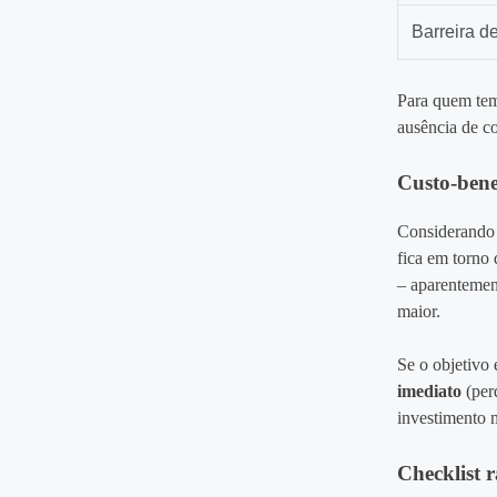
Barreira d
Para quem tem
ausência de c
Custo‑benef
Considerando 
fica em torno 
– aparentement
maior.
Se o objetivo
imediato
(per
investimento 
Checklist 