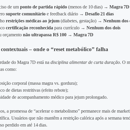
ciso de um
ponto de partida rápido
(menos de 10 dias) →
Magra 7D
ero
suporte comunitário
e feedback diário →
Desafio 21 dias
nho
restrições médicas ao jejum
(diabetes, gestação) →
Nenhum dos 
sco
certificação reconhecida
para currículo →
Nenhum dos dois
 orçamento
não ultrapassa R$ 100
→
Magra 7D
 contextuais – onde o “reset metabólico” falha
erdade do Magra 7D está na
disciplina alimentar de curta duração
. O m
icas como:
ição corporal (massa magra vs. gordura);
co de dietas restritivas (efeito rebote);
sidade de acompanhamento médico para jejum prolongado.
os, a promessa de “acelerar o metabolismo” permanece mais de market
tífica. Usuários que não mantêm a restrição calórica após a semana te
so perdido em até 14 dias.