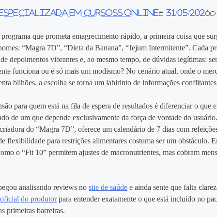
 especializada em Cursoss Online
31/05/2026
programa que prometa emagrecimento rápido, a primeira coisa que sur
nomes: “Magra 7D”, “Dieta da Banana”, “Jejum Intermitente”. Cada 
e depoimentos vibrantes e, ao mesmo tempo, de dúvidas legítimas: se
nte funciona ou é só mais um modismo? No cenário atual, onde o merc
ta bilhões, a escolha se torna um labirinto de informações conflitantes
são para quem está na fila de espera de resultados é diferenciar o que 
rado de um que depende exclusivamente da força de vontade do usuário
 criadora do “Magra 7D”, oferece um calendário de 7 dias com refeições
de flexibilidade para restrições alimentares costuma ser um obstáculo. E
como o “Fit 10” permitem ajustes de macronutrientes, mas cobram mens
 pegou analisando reviews no
site de saúde
e ainda sente que falta clarez
 oficial do produtor
para entender exatamente o que está incluído no pa
s primeiras barreiras.