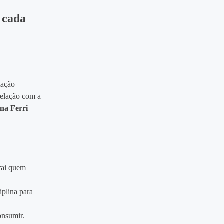
 cada
tação
relação com a
na Ferri
rai quem
iplina para
onsumir.