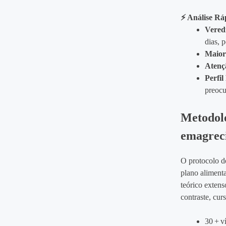
⚡ Análise Rá
Vered
dias, 
Maior
Atenç
Perfi
preocu
Metodol
emagrec
O protocolo de
plano alimenta
teórico extens
contraste, cur
30 + v