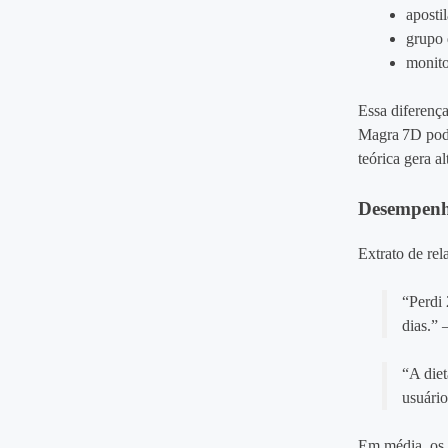
aposti
grupo 
monito
Essa diferença
Magra 7D pode
teórica gera a
Desempenho
Extrato de re
“Perdi 
dias.”
“A diet
usuário
Em média, os