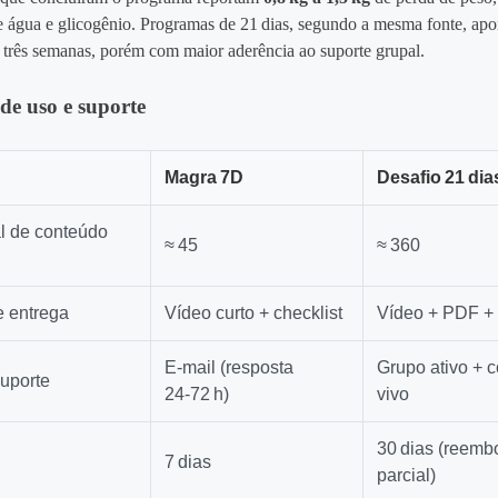
e água e glicogênio. Programas de 21 dias, segundo a mesma fonte, a
três semanas, porém com maior aderência ao suporte grupal.
 de uso e suporte
Magra 7D
Desafio 21 dia
l de conteúdo
≈ 45
≈ 360
e entrega
Vídeo curto + checklist
Vídeo + PDF + 
E‑mail (resposta
Grupo ativo + 
uporte
24‑72 h)
vivo
30 dias (reemb
7 dias
parcial)