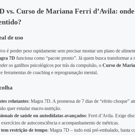
 vs. Curso de Mariana Ferri d’Avila: onde
entido?
eal de uso
tivo é perder peso rapidamente sem precisar montar um plano de alimen
gra 7D
funciona como “pacote pronto”. Já quem busca transformar a 
der os gatilhos psicológicos por trás da compulsão, o
Curso de Maria
e ferramentas de coaching e reprogramação mental.
scolha
ntes relutantes
: Magra 7D. A promessa de 7 dias de “efeito choque” at
não quer estudar macro‑nutrição.
sionais de saúde ou autodidatas avançados
: Ferri d’Avila. Exige disc
r exercícios de autoconsciência e acompanhamento de métricas.
tem restrição de tempo
: Magra 7D – tudo está pré‑embalado, basta c