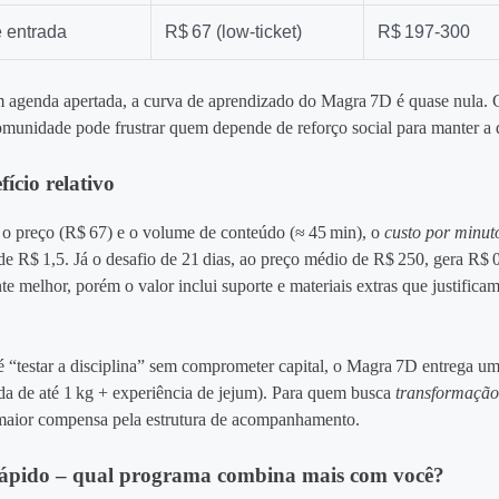
e entrada
R$ 67 (low‑ticket)
R$ 197‑300
 agenda apertada, a curva de aprendizado do Magra 7D é quase nula. 
omunidade pode frustrar quem depende de reforço social para manter a d
ício relativo
o preço (R$ 67) e o volume de conteúdo (≈ 45 min), o
custo por minut
de R$ 1,5. Já o desafio de 21 dias, ao preço médio de R$ 250, gera R$ 
e melhor, porém o valor inclui suporte e materiais extras que justifica
 é “testar a disciplina” sem comprometer capital, o Magra 7D entrega u
da de até 1 kg + experiência de jejum). Para quem busca
transformação
maior compensa pela estrutura de acompanhamento.
rápido – qual programa combina mais com você?