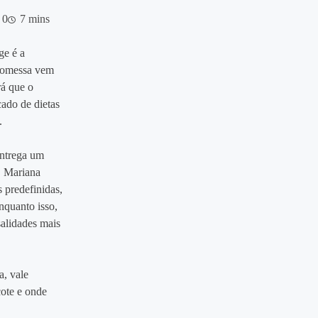
0
7 mins
ge é a
promessa vem
rá que o
ado de dietas
.
entrega um
. Mariana
 predefinidas,
nquanto isso,
alidades mais
a, vale
cote e onde