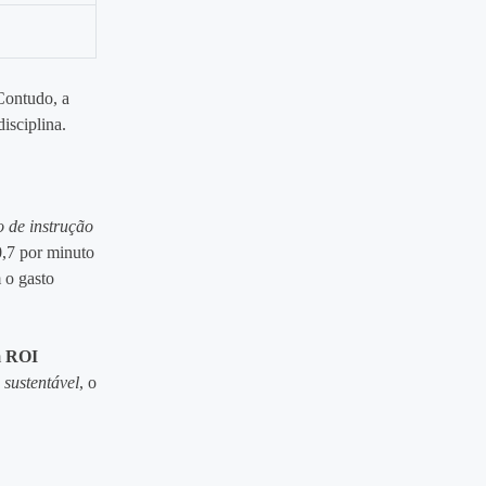
Contudo, a
isciplina.
o de instrução
0,7 por minuto
m o gasto
m
ROI
 sustentável
, o