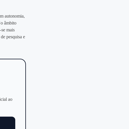
com autonomia,
 No âmbito
‑se mais
 de pesquisa e
icial ao