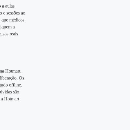
 a aulas
o e sessões ao
o que médicos,
atiquem a
asos reais
 na Hotmart.
liberação. Os
udo offline.
dúvidas são
s a Hotmart