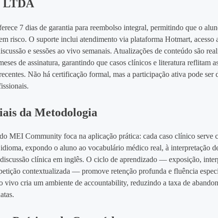
 LTDA
rece 7 dias de garantia para reembolso integral, permitindo que o aluno
em risco. O suporte inclui atendimento via plataforma Hotmart, acesso
iscussão e sessões ao vivo semanais. Atualizações de conteúdo são real
eses de assinatura, garantindo que casos clínicos e literatura reflitam as
ecentes. Não há certificação formal, mas a participação ativa pode ser
issionais.
iais da Metodologia
o MEI Community foca na aplicação prática: cada caso clínico serve
 idioma, expondo o aluno ao vocabulário médico real, à interpretação de
à discussão clínica em inglês. O ciclo de aprendizado — exposição, inter
epetição contextualizada — promove retenção profunda e fluência especí
 vivo cria um ambiente de accountability, reduzindo a taxa de abandon
atas.