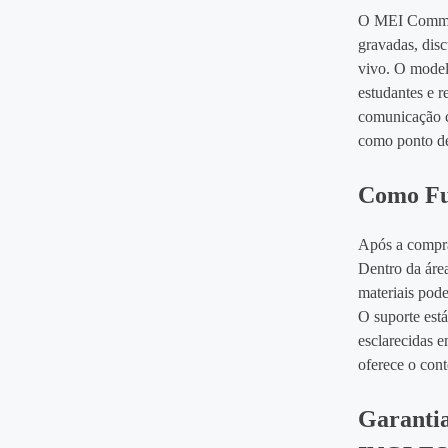
O MEI Commun
gravadas, disc
vivo. O model
estudantes e r
comunicação c
como ponto de 
Como Fu
Após a compra
Dentro da áre
materiais pod
O suporte está
esclarecidas 
oferece o cont
Garanti