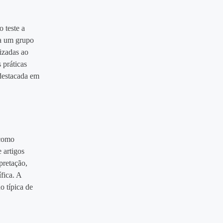
 teste a
 a um grupo
izadas ao
 práticas
 destacada em
 como
 artigos
pretação,
fica. A
o típica de