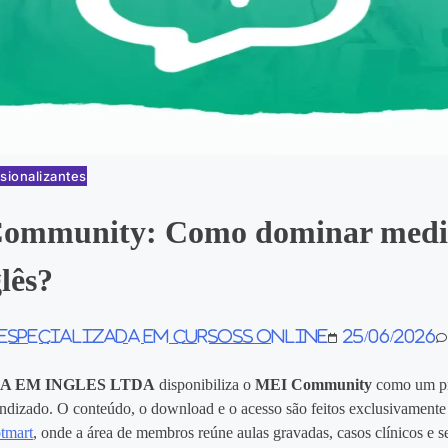
sionalizantes
ommunity: Como dominar medi
lês?
 especializada em Cursoss Online
25/06/2026
A EM INGLES LTDA
disponibiliza o
MEI Community
como um p
rendizado. O conteúdo, o download e o acesso são feitos exclusivamente
tmart
, onde a área de membros reúne aulas gravadas, casos clínicos e s