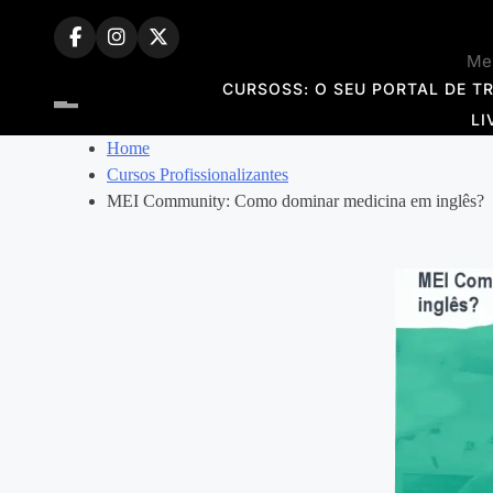
Skip
to
Mem
content
CURSOSS: O SEU PORTAL DE T
LI
Home
Cursos Profissionalizantes
MEI Community: Como dominar medicina em inglês?