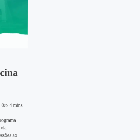
cina
0
4 mins
rograma
 via
essões ao