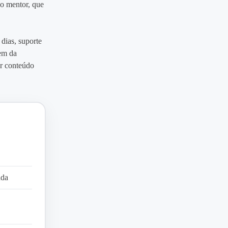
do mentor, que
dias, suporte
vem da
ar conteúdo
ada