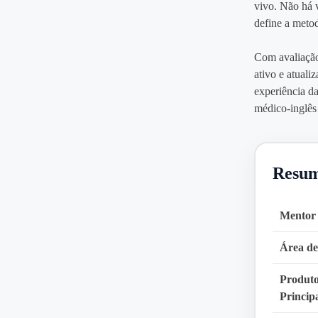
vivo. Não há v
define a metod
Com avaliação
ativo e atuali
experiência d
médico‑inglês 
Resum
Mentor
Área de
Produt
Princip