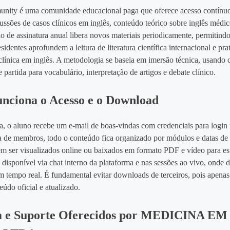
ity é uma comunidade educacional paga que oferece acesso contínuo
ussões de casos clínicos em inglês, conteúdo teórico sobre inglês médic
o de assinatura anual libera novos materiais periodicamente, permitind
esidentes aprofundem a leitura de literatura científica internacional e pr
línica em inglês. A metodologia se baseia em imersão técnica, usando c
partida para vocabulário, interpretação de artigos e debate clínico.
nciona o Acesso e o Download
, o aluno recebe um e‑mail de boas‑vindas com credenciais para login
a de membros, todo o conteúdo fica organizado por módulos e datas de 
em ser visualizados online ou baixados em formato PDF e vídeo para est
 disponível via chat interno da plataforma e nas sessões ao vivo, onde 
em tempo real. É fundamental evitar downloads de terceiros, pois apena
eúdo oficial e atualizado.
a e Suporte Oferecidos por MEDICINA EM