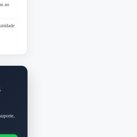
as ao
munidade
S
suporte,