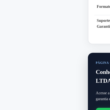
Format
Suporte
Garanti
PÁGINA
Conh
LTD
Acesse a 
garantia 