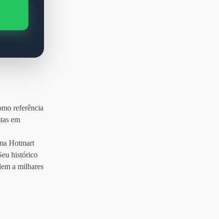
mo referência
stas em
rma Hotmart
Seu histórico
dem a milhares