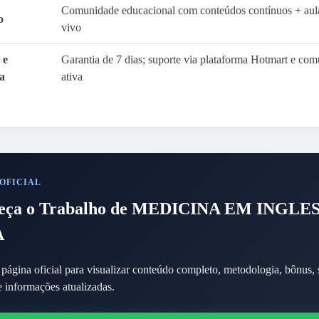
Comunidade educacional com conteúdos contínuos + aul
o
vivo
 e
Garantia de 7 dias; suporte via plataforma Hotmart e co
a
ativa
 OFICIAL
eça o Trabalho de MEDICINA EM INGLE
A
página oficial para visualizar conteúdo completo, metodologia, bônus, 
e informações atualizadas.