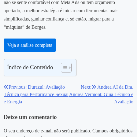
não se sente confortável com Meta Ads ou tem orçamento
apertado, a melhor estratégia é iniciar com ferramentas mais
simplificadas, ganhar confiança e, só então, migrar para a
“máquina” de Borges.
Veja a análise completa
Índice de Conteúdo
Previous:
Durazul: Avaliação
Next:
Andrea AI da Dra.
Navegação
Técnica para Performance Sexual
Andrea Vermont: Guia Técnico e
de
e Energia
Avaliação
Post
Deixe um comentário
O seu endereço de e-mail não será publicado.
Campos obrigatórios