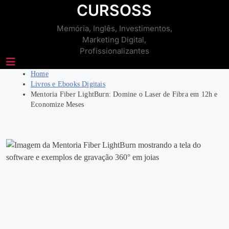
Skip
CURSOSS
to
Memória, Inglês, Investimentos,
content
Marketing Digital,
Profissionalizantes
Home
Livros e Ebooks Digitais
Mentoria Fiber LightBurn: Domine o Laser de Fibra em 12h e
Economize Meses