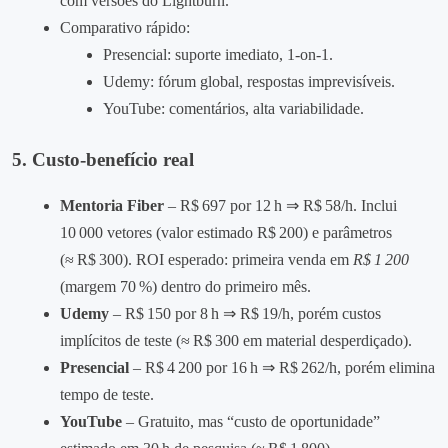
com versões do Lightburn.
Comparativo rápido:
Presencial: suporte imediato, 1‑on‑1.
Udemy: fórum global, respostas imprevisíveis.
YouTube: comentários, alta variabilidade.
5. Custo‑benefício real
Mentoria Fiber
– R$ 697 por 12 h ⇒ R$ 58/h. Inclui
10 000 vetores (valor estimado R$ 200) e parâmetros
(≈ R$ 300). ROI esperado: primeira venda em
R$ 1 200
(margem 70 %) dentro do primeiro mês.
Udemy
– R$ 150 por 8 h ⇒ R$ 19/h, porém custos
implícitos de teste (≈ R$ 300 em material desperdiçado).
Presencial
– R$ 4 200 por 16 h ⇒ R$ 262/h, porém elimina
tempo de teste.
YouTube
– Gratuito, mas “custo de oportunidade”