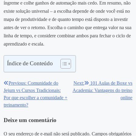
íngreme e colhe ganhos de automação mais cedo. Em resumo, não
existe solução universal – a escolha depende de onde você está no
mapa de produtividade e de quanto tempo está disposto a investir
antes de ver o retorno. Escolha o caminho que entrega valor na sua
linha de tempo, e considere combinar ambos para fechar o ciclo de
aprendizado e escala.
Índice de Conteúdo
Previous:
Comunidade do
Next:
101 Aulas de Boxe vs
Navegação
Jejum vs Cursos Tradicionais:
Academia: Vantagens do treino
de
Por que escolher a comunidade +
online
treinamento?
Post
Deixe um comentário
O seu endereço de e-mail não será publicado.
Campos obrigatórios