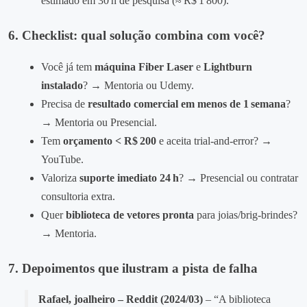
estimado em 30 h de pesquisa (≈ R$ 1 800).
6. Checklist: qual solução combina com você?
Você já tem
máquina Fiber Laser
e
Lightburn
instalado
? → Mentoria ou Udemy.
Precisa de
resultado comercial em menos de 1 semana
?
→ Mentoria ou Presencial.
Tem
orçamento < R$ 200
e aceita trial‑and‑error? →
YouTube.
Valoriza
suporte imediato 24 h
? → Presencial ou contratar
consultoria extra.
Quer
biblioteca de vetores pronta
para joias/brig‑brindes?
→ Mentoria.
7. Depoimentos que ilustram a pista de falha
Rafael, joalheiro – Reddit (2024/03)
– “A biblioteca