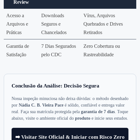
Review
Acesso a
Downloads
Vírus, Arquivos
Arquivos e
Seguros e
Quebrados e Drives
Práticas
Chancelados
Retirados
Garantia de
7 Dias Segurados
Zero Cobertura ou
Satisfação
pelo CDC
Rastreabilidade
Conclusão da Análise: Decisão Segura
Nossa inspeção minuciosa não deixa dúvidas: o método desenhado
por
Nádia C. B. Vieira Pace
é sólido, confiável e entrega valor
real. Faça sua matrícula protegida pela
garantia de 7 dias
. Toque
abaixo, visite o ambiente oficial do
produto
e inicie seus estudos.
➡️ Visitar Site Oficial & Iniciar com Risco Zero