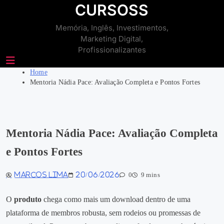
Skip
CURSOSS
to
Memória, Inglês, Investimentos,
content
Marketing Digital,
Profissionalizantes
Home
Mentoria Nádia Pace: Avaliação Completa e Pontos Fortes
Mentoria Nádia Pace: Avaliação Completa
e Pontos Fortes
Marcos Lima
20/06/2026
0
9 mins
O
produto
chega como mais um download dentro de uma
plataforma de membros robusta, sem rodeios ou promessas de