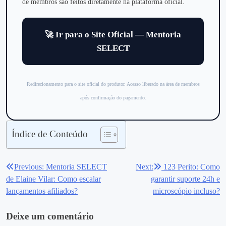
de membros são feitos diretamente na plataforma oficial.
🚀 Ir para o Site Oficial — Mentoria
SELECT
Redirecionamento para o site oficial do produtor. Acesso liberado na área de membros
após confirmação do pagamento.
Índice de Conteúdo
Previous:
Mentoria SELECT
Next:
123 Perito: Como
Navegação
de Elaine Vilar: Como escalar
garantir suporte 24h e
de
lançamentos afiliados?
microscópio incluso?
Post
Deixe um comentário