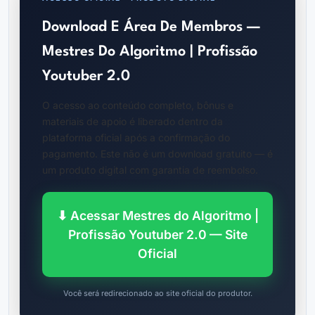
Download E Área De Membros —
Mestres Do Algoritmo | Profissão
Youtuber 2.0
O acesso ao conteúdo completo, bônus e
materiais de apoio é liberado dentro da
plataforma oficial após a confirmação do
pagamento. Este não é um download gratuito — é
um produto digital com garantia de reembolso.
⬇ Acessar Mestres do Algoritmo |
Profissão Youtuber 2.0 — Site
Oficial
Você será redirecionado ao site oficial do produtor.