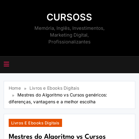
Skip
to
CURSOSS
content
Memória, Inglês, Investimentos,
Marketing Digital,
Profissionalizantes
Home
Livros e Ebooks Digitais
Mestres do Algoritmo vs Cursos genéricos:
diferenças, vantagens e a melhor escolha
Livros E Ebooks Digitais
Mestres do Algoritmo vs Cursos