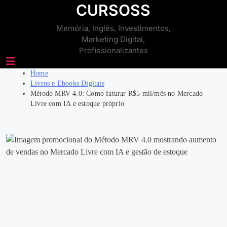
Skip
CURSOSS
to
Memória, Inglês, Investimentos,
content
Marketing Digital,
Profissionalizantes
Home
Livros e Ebooks Digitais
Método MRV 4.0: Como faturar R$5 mil/mês no Mercado
Livre com IA e estoque próprio