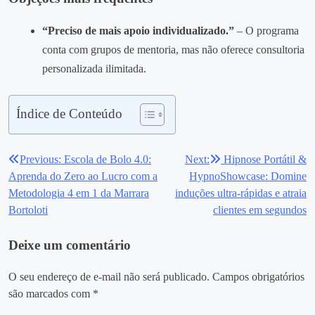
“Preciso de mais apoio individualizado.”
– O programa
conta com grupos de mentoria, mas não oferece consultoria
personalizada ilimitada.
Índice de Conteúdo
Previous:
Escola de Bolo 4.0:
Next:
Hipnose Portátil &
Navegação
Aprenda do Zero ao Lucro com a
HypnoShowcase: Domine
de
Metodologia 4 em 1 da Marrara
induções ultra‑rápidas e atraia
Bortoloti
clientes em segundos
Post
Deixe um comentário
O seu endereço de e-mail não será publicado.
Campos obrigatórios
são marcados com
*