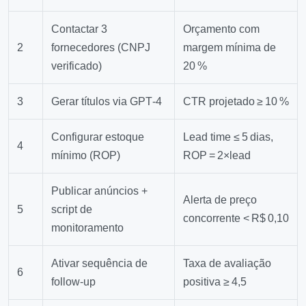
Contactar 3
Orçamento com
2
fornecedores (CNPJ
margem mínima de
verificado)
20 %
3
Gerar títulos via GPT‑4
CTR projetado ≥ 10 %
Configurar estoque
Lead time ≤ 5 dias,
4
mínimo (ROP)
ROP = 2×lead
Publicar anúncios +
Alerta de preço
5
script de
concorrente < R$ 0,10
monitoramento
Ativar sequência de
Taxa de avaliação
6
follow‑up
positiva ≥ 4,5