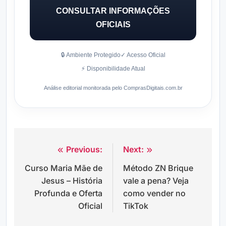
CONSULTAR INFORMAÇÕES
OFICIAIS
🔒 Ambiente Protegido
✓ Acesso Oficial
⚡ Disponibilidade Atual
Análise editorial monitorada pelo ComprasDigitais.com.br
Previous:
Next:
Navegação
Curso Maria Mãe de
Método ZN Brique
de
Jesus – História
vale a pena? Veja
Post
Profunda e Oferta
como vender no
Oficial
TikTok