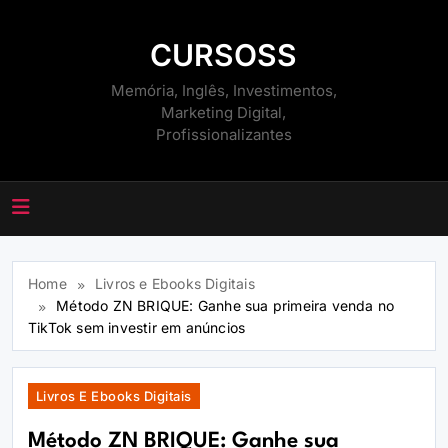
Skip
to
CURSOSS
content
Memória, Inglês, Investimentos,
Marketing Digital,
Profissionalizantes
Home
Livros e Ebooks Digitais
Método ZN BRIQUE: Ganhe sua primeira venda no
TikTok sem investir em anúncios
Livros E Ebooks Digitais
Método ZN BRIQUE: Ganhe sua