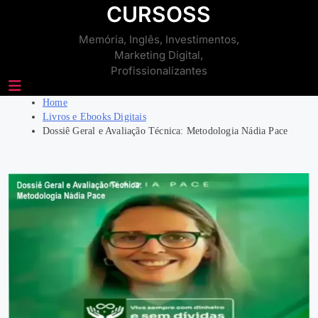
Skip
CURSOSS
to
Memória, Inglês, Investimentos,
content
Marketing Digital,
Profissionalizantes
Home
Livros e Ebooks Digitais
Dossiê Geral e Avaliação Técnica: Metodologia Nádia Pace