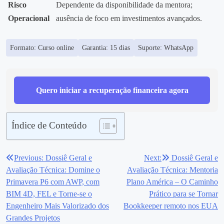
Risco
Dependente da disponibilidade da mentora;
Operacional
ausência de foco em investimentos avançados.
Formato: Curso online
Garantia: 15 dias
Suporte: WhatsApp
Quero iniciar a recuperação financeira agora
Índice de Conteúdo
Previous:
Dossiê Geral e
Next:
Dossiê Geral e
Navegação
Avaliação Técnica: Domine o
Avaliação Técnica: Mentoria
de
Primavera P6 com AWP, com
Plano América – O Caminho
BIM 4D, FEL e Torne-se o
Prático para se Tornar
Post
Engenheiro Mais Valorizado dos
Bookkeeper remoto nos EUA
Grandes Projetos