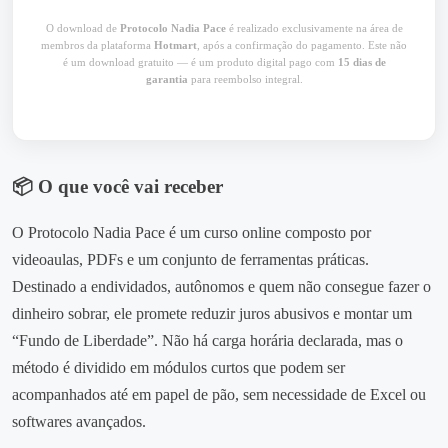
O download de
Protocolo Nadia Pace
é realizado exclusivamente na área de
membros da plataforma
Hotmart
, após a confirmação do pagamento. Este não
é um download gratuito — é um produto digital pago com
15 dias de
garantia
para reembolso integral.
📦 O que você vai receber
O Protocolo Nadia Pace é um curso online composto por
videoaulas, PDFs e um conjunto de ferramentas práticas.
Destinado a endividados, autônomos e quem não consegue fazer o
dinheiro sobrar, ele promete reduzir juros abusivos e montar um
“Fundo de Liberdade”. Não há carga horária declarada, mas o
método é dividido em módulos curtos que podem ser
acompanhados até em papel de pão, sem necessidade de Excel ou
softwares avançados.