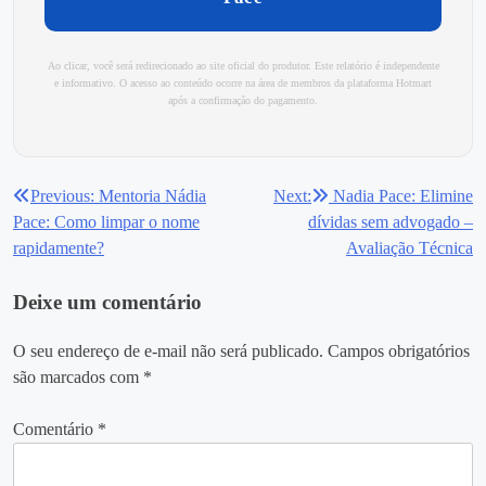
Ao clicar, você será redirecionado ao site oficial do produtor. Este relatório é independente
e informativo. O acesso ao conteúdo ocorre na área de membros da plataforma Hotmart
após a confirmação do pagamento.
Previous:
Mentoria Nádia
Next:
Nadia Pace: Elimine
Navegação
Pace: Como limpar o nome
dívidas sem advogado –
de
rapidamente?
Avaliação Técnica
Post
Deixe um comentário
O seu endereço de e-mail não será publicado.
Campos obrigatórios
são marcados com
*
Comentário
*