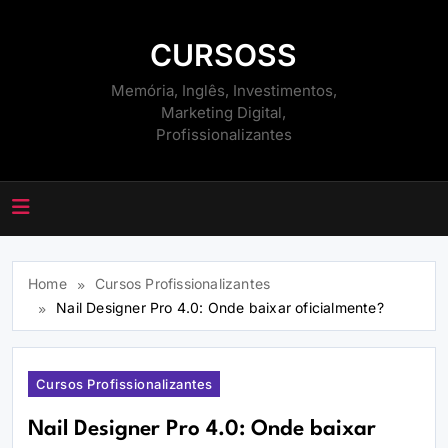
Skip
to
CURSOSS
content
Memória, Inglês, Investimentos,
Marketing Digital,
Profissionalizantes
Home
Cursos Profissionalizantes
Nail Designer Pro 4.0: Onde baixar oficialmente?
Cursos Profissionalizantes
Nail Designer Pro 4.0: Onde baixar