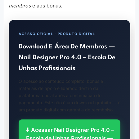
membros
e aos bônus.
ACESSO OFICIAL · PRODUTO DIGITAL
Download E Área De Membros —
Nail Designer Pro 4.0 – Escola De
Unhas Profissionais
O acesso ao conteúdo completo, bônus e
materiais de apoio é liberado dentro da
plataforma oficial após a confirmação do
pagamento. Este não é um download gratuito — é
um produto digital com garantia de reembolso.
⬇ Acessar Nail Designer Pro 4.0 –
Escola de Unhas Profissionais —