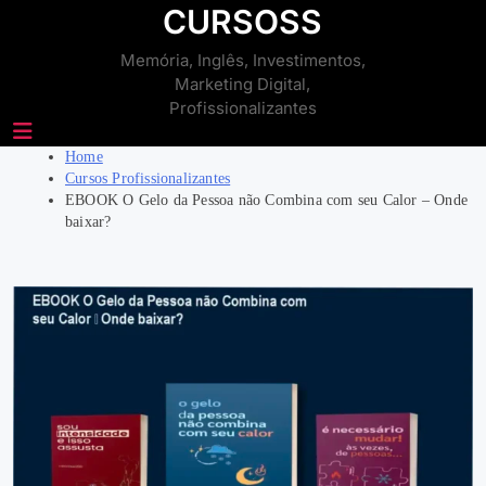
Skip
CURSOSS
to
Memória, Inglês, Investimentos,
content
Marketing Digital,
Profissionalizantes
Home
Cursos Profissionalizantes
EBOOK O Gelo da Pessoa não Combina com seu Calor – Onde
baixar?