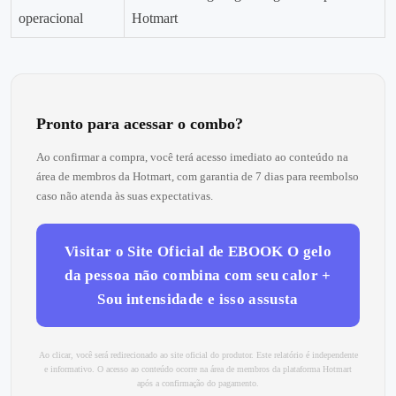
operacional
Hotmart
Pronto para acessar o combo?
Ao confirmar a compra, você terá acesso imediato ao conteúdo na
área de membros da Hotmart, com garantia de 7 dias para reembolso
caso não atenda às suas expectativas.
Visitar o Site Oficial de EBOOK O gelo
da pessoa não combina com seu calor +
Sou intensidade e isso assusta
Ao clicar, você será redirecionado ao site oficial do produtor. Este relatório é independente
e informativo. O acesso ao conteúdo ocorre na área de membros da plataforma Hotmart
após a confirmação do pagamento.