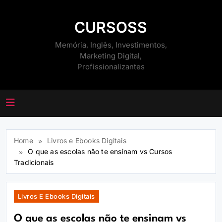
Skip
to
CURSOSS
content
Memória, Inglês, Investimentos,
Marketing Digital,
Profissionalizantes
Home
Livros e Ebooks Digitais
O que as escolas não te ensinam vs Cursos
Tradicionais
Livros E Ebooks Digitais
O que as escolas não te ensinam vs