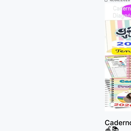
Caderno
🍎📚