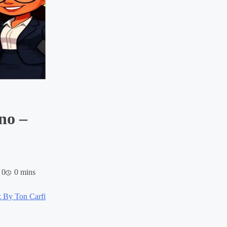
no –
0
0 mins
 By Ton Carfi