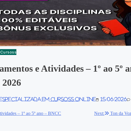
e Cursoss
amentos e Atividades – 1º ao 5º a
 2026
 especializada em Cursoss Online
15/06/2026
tividades – 1º ao 5º ano – BNCC
Next:
Ton da Voz
ão