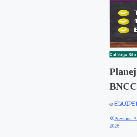
Catálogo Sit
Planej
BNCC
Equipe
Previous:
A
Navegaç
2026
de