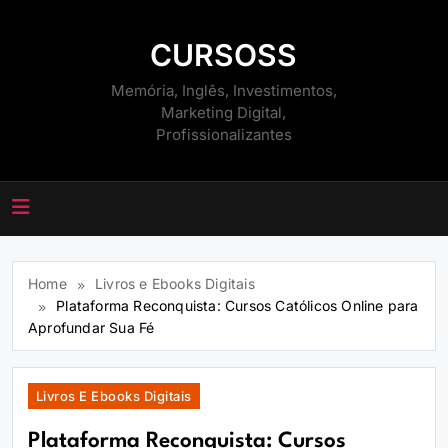
Skip
to
CURSOSS
content
Memória, Inglês, Investimentos,
Marketing Digital,
Profissionalizantes
Home
Livros e Ebooks Digitais
Plataforma Reconquista: Cursos Católicos Online para
Aprofundar Sua Fé
Livros E Ebooks Digitais
Plataforma Reconquista: Cursos