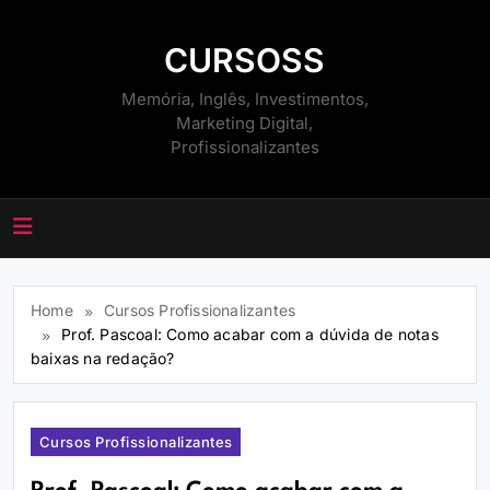
Skip
to
CURSOSS
content
Memória, Inglês, Investimentos,
Marketing Digital,
Profissionalizantes
Home
Cursos Profissionalizantes
Prof. Pascoal: Como acabar com a dúvida de notas
baixas na redação?
Cursos Profissionalizantes