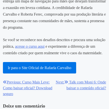
entrega um mapa de navegação para mães que desejam transformar
a exaustão em leveza cotidiana. A credibilidade de Rafaela
Carvalho e Roberta Ferec, comprovada por sua produção literária e
presença constante nas comunidades de mães, sustenta a promessa
do programa.
Se você se reconhece nos desafios descritos e procura uma solução
prática,
acesse o curso aqui
e experimente a diferença de um
conteúdo criado por quem realmente vive o caos da maternidade.
Ir para o Site Oficial de Rafaela Carvalho
Previous:
Curso Mais Leve:
Next:
Talk com Moni 6: Onde
Navegação
Como baixar oficial? Download
baixar o conteúdo oficial?
de
seguro
Post
Deixe um comentário