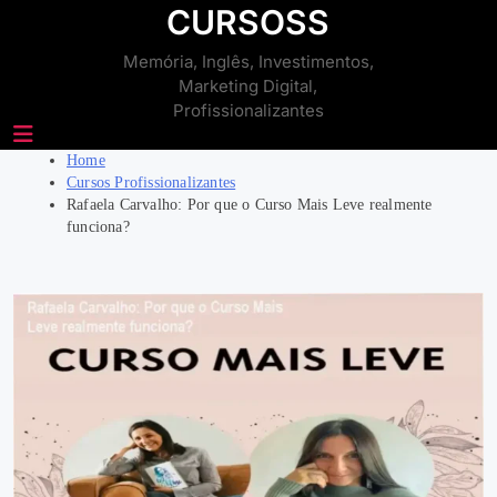
Skip
CURSOSS
to
Memória, Inglês, Investimentos,
content
Marketing Digital,
Profissionalizantes
Home
Cursos Profissionalizantes
Rafaela Carvalho: Por que o Curso Mais Leve realmente
funciona?