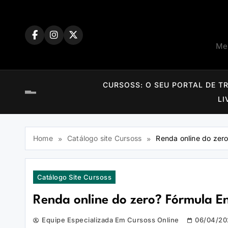
Skip
to
content
Mem
CURSOSS: O SEU PORTAL DE T
LI
Home
Catálogo site Cursoss
Renda online do zer
Catálogo Site Cursoss
Renda online do zero? Fórmula E
Equipe Especializada Em Cursoss Online
06/04/20