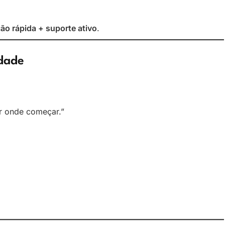
ão rápida + suporte ativo
.
rdade
or onde começar.”