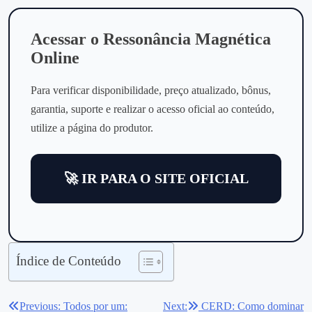
Acessar o Ressonância Magnética
Online
Para verificar disponibilidade, preço atualizado, bônus,
garantia, suporte e realizar o acesso oficial ao conteúdo,
utilize a página do produtor.
🚀 IR PARA O SITE OFICIAL
Índice de Conteúdo
Previous:
Todos por um:
Next:
CERD: Como dominar
Navegação