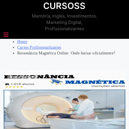
Skip
CURSOSS
to
Memória, Inglês, Investimentos,
content
Marketing Digital,
Profissionalizantes
Home
Cursos Profissionalizantes
Ressonância Magnética Online: Onde baixar oficialmente?