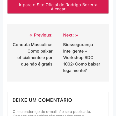
Ir para o Site Oficial de Rodrigo Bezerra
Alencar
Previous:
Next:
Navegação
Conduta Masculina:
Biossegurança
de
Como baixar
Inteligente +
Post
oficialmente e por
Workshop RDC
que não é grátis
1002: Como baixar
legalmente?
DEIXE UM COMENTÁRIO
O seu endereço de e-mail não será publicado.
Campos obrigatórios são marcados com
*