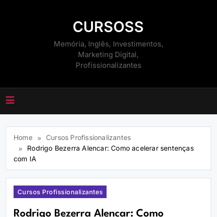
Skip
to
CURSOSS
content
Memória, Inglês, Investimentos,
Marketing Digital,
Profissionalizantes
Home
Cursos Profissionalizantes
Rodrigo Bezerra Alencar: Como acelerar sentenças
com IA
Cursos Profissionalizantes
Rodrigo Bezerra Alencar: Como