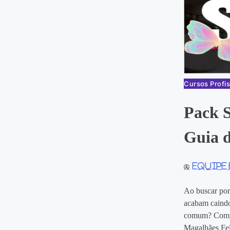
Cursos Profis
Pack S
Guia 
Equipe
Ao buscar por
acabam caindo
comum? Compra
Magalhães Fel