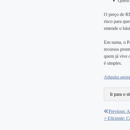
Quem b
O preço de R$
risco para que
entende o bási
Em suma, o Pa
recursos pront
quem já vive o
é simples.
Adquira agora 
Ir para o s
Previous:
A
Navegaç
+ Eficiente: 
de