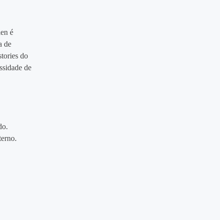
len é
a de
stories do
essidade de
do.
terno.
.