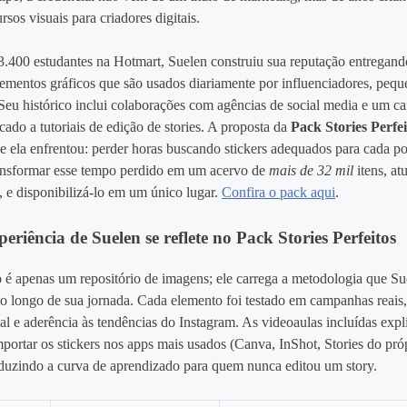
sos visuais para criadores digitais.
.400 estudantes na Hotmart, Suelen construiu sua reputação entregand
elementos gráficos que são usados diariamente por influenciadores, peq
 Seu histórico inclui colaborações com agências de social media e um c
do a tutoriais de edição de stories. A proposta da
Pack Stories Perfei
ue ela enfrentou: perder horas buscando stickers adequados para cada p
ransformar esse tempo perdido em um acervo de
mais de 32 mil
itens, at
 e disponibilizá‑lo em um único lugar.
Confira o pack aqui
.
riência de Suelen se reflete no Pack Stories Perfeitos
 é apenas um repositório de imagens; ele carrega a metodologia que Su
o longo de sua jornada. Cada elemento foi testado em campanhas reais,
al e aderência às tendências do Instagram. As videoaulas incluídas exp
portar os stickers nos apps mais usados (Canva, InShot, Stories do pró
eduzindo a curva de aprendizado para quem nunca editou um story.