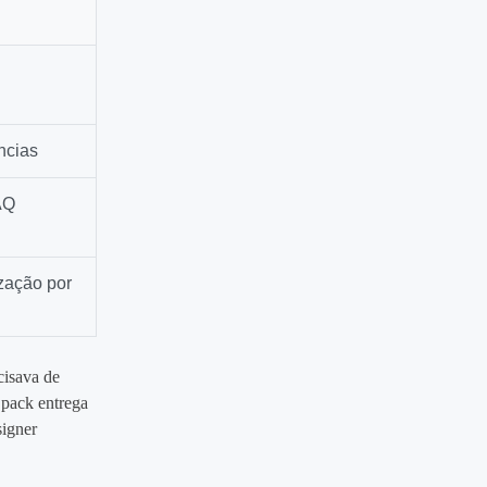
ncias
AQ
zação por
cisava de
 pack entrega
signer