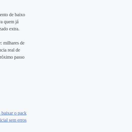
mento de baixo
ra quem já
zado extra.
: milhares de
ncia real de
 próximo passo
 baixar o pack
icial sem erros