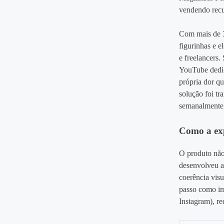
vendendo recur
Com mais de 3
figurinhas e 
e freelancers.
YouTube dedica
própria dor q
solução foi t
semanalmente,
Como a expe
O produto não
desenvolveu a
coerência visu
passo como im
Instagram), r