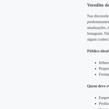
Veredito d
Nas discussõe
predominantem
atualizações, 
Instagram. Não
algum conheci
Público ideal
Influe
Pequen
Freela
Quem deve ev
Empres
Profis