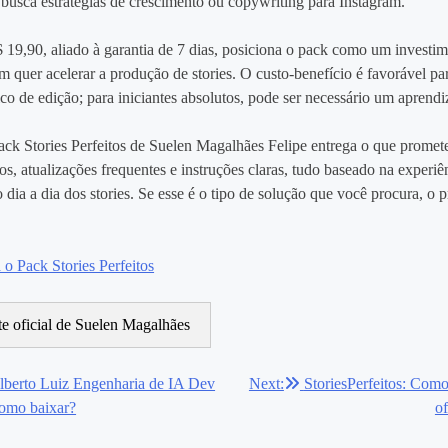
usca estratégias de crescimento ou copywriting para Instagram.
 19,90, aliado à garantia de 7 dias, posiciona o pack como um investi
m quer acelerar a produção de stories. O custo‑benefício é favorável pa
co de edição; para iniciantes absolutos, pode ser necessário um aprendi
ck Stories Perfeitos de Suelen Magalhães Felipe entrega o que promete
os, atualizações frequentes e instruções claras, tudo baseado na experiê
 dia a dia dos stories. Se esse é o tipo de solução que você procura, o
o Pack Stories Perfeitos
ite oficial de Suelen Magalhães
lberto Luiz Engenharia de IA Dev
Next:
StoriesPerfeitos: Como
ão
Como baixar?
of