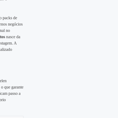
o packs de
uenos negócios
anal no
tos
nasce da
ostagem. A
ualizado
elen
 o que garante
licam passo a
prio