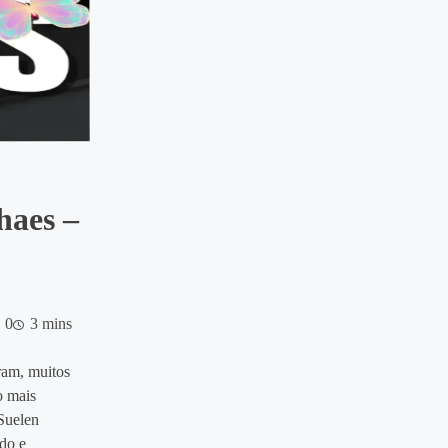
haes –
0
3 mins
ram, muitos
o mais
Suelen
ndo e