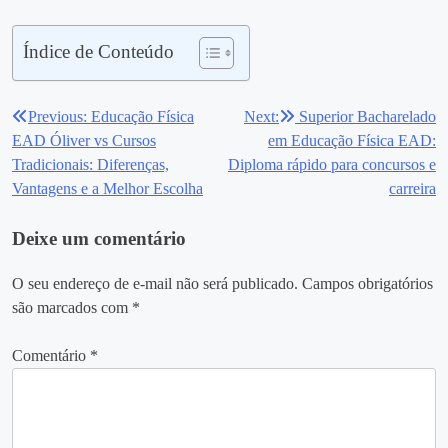
Índice de Conteúdo
Previous:
Educação Física
Next:
Superior Bacharelado
Navegação
EAD Óliver vs Cursos
em Educação Física EAD:
de
Tradicionais: Diferenças,
Diploma rápido para concursos e
Vantagens e a Melhor Escolha
carreira
Post
Deixe um comentário
O seu endereço de e-mail não será publicado.
Campos obrigatórios
são marcados com
*
Comentário
*