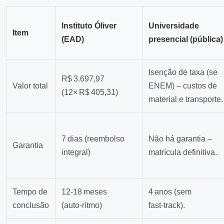
Instituto Óliver
Universidade
Item
(EAD)
presencial (pública)
Isenção de taxa (se
R$ 3.697,97
Valor total
ENEM) – custos de
(12× R$ 405,31)
material e transporte.
7 dias (reembolso
Não há garantia –
Garantia
integral)
matrícula definitiva.
Tempo de
12‑18 meses
4 anos (sem
conclusão
(auto‑ritmo)
fast‑track).