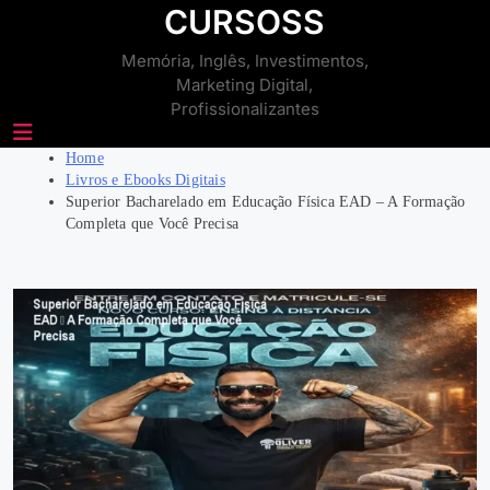
Skip
CURSOSS
to
Memória, Inglês, Investimentos,
content
Marketing Digital,
Profissionalizantes
Home
Livros e Ebooks Digitais
Superior Bacharelado em Educação Física EAD – A Formação
Completa que Você Precisa