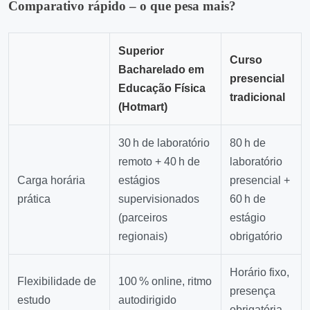
Comparativo rápido – o que pesa mais?
Superior
Curso
Bacharelado em
presencial
Educação Física
tradicional
(Hotmart)
30 h de laboratório
80 h de
remoto + 40 h de
laboratório
Carga horária
estágios
presencial +
prática
supervisionados
60 h de
(parceiros
estágio
regionais)
obrigatório
Horário fixo,
Flexibilidade de
100 % online, ritmo
presença
estudo
autodirigido
obrigatória