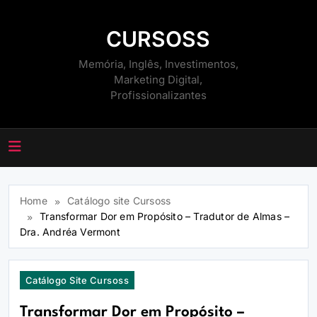
Skip
to
CURSOSS
content
Memória, Inglês, Investimentos,
Marketing Digital,
Profissionalizantes
Home
Catálogo site Cursoss
Transformar Dor em Propósito – Tradutor de Almas –
Dra. Andréa Vermont
Catálogo Site Cursoss
Transformar Dor em Propósito –