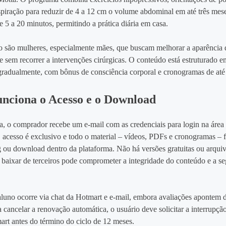
espiração para reduzir de 4 a 12 cm o volume abdominal em até três mes
 5 a 20 minutos, permitindo a prática diária em casa.
o são mulheres, especialmente mães, que buscam melhorar a aparência d
ase sem recorrer a intervenções cirúrgicas. O conteúdo está estruturado
radualmente, com bônus de consciência corporal e cronogramas de até
nciona o Acesso e o Download
, o comprador recebe um e‑mail com as credenciais para login na áre
 acesso é exclusivo e todo o material – vídeos, PDFs e cronogramas – f
 ou download dentro da plataforma. Não há versões gratuitas ou arquiv
; baixar de terceiros pode comprometer a integridade do conteúdo e a s
aluno ocorre via chat da Hotmart e e‑mail, embora avaliações apontem
a cancelar a renovação automática, o usuário deve solicitar a interrupçã
art antes do término do ciclo de 12 meses.