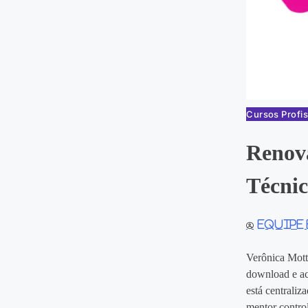
Cursos Profis
Renova
Técni
Equipe
Verônica Mott
download e ac
está centraliz
mentor contro