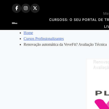
Skip
to
Mem
content
CURSOSS: O SEU PORTAL DE T
LI
Home
Cursos Profissionalizantes
Renovação automática da VeveFit? Avaliação Técnica