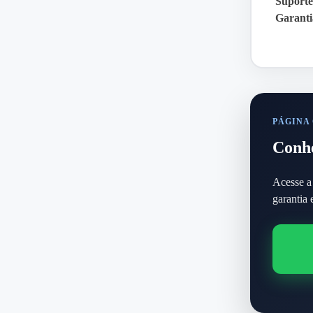
Suporte
Garanti
PÁGINA
Conhe
Acesse a 
garantia 