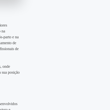
iores
o na
s‑parto e na
inamento de
fissionais de
s, onde
a sua posição
senvolvidos
stura e