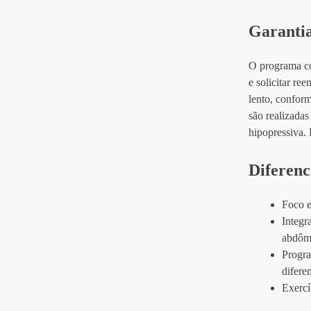
Garantia
O programa co
e solicitar re
lento, conform
são realizada
hipopressiva.
Diferenc
Foco e
Integr
abdôm
Progra
difere
Exercí