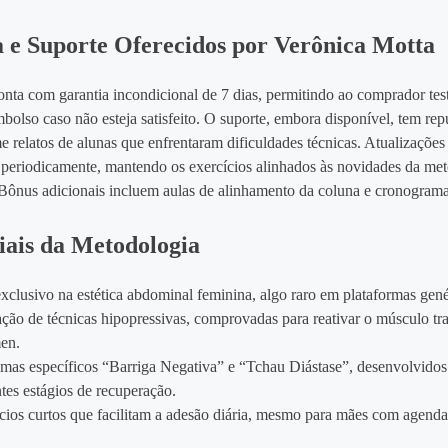
 e Suporte Oferecidos por Verônica Motta
nta com garantia incondicional de 7 dias, permitindo ao comprador tes
embolso caso não esteja satisfeito. O suporte, embora disponível, tem rep
e relatos de alunas que enfrentaram dificuldades técnicas. Atualizaçõe
s periodicamente, mantendo os exercícios alinhados às novidades da me
 Bônus adicionais incluem aulas de alinhamento da coluna e cronograma
iais da Metodologia
xclusivo na estética abdominal feminina, algo raro em plataformas gené
ação de técnicas hipopressivas, comprovadas para reativar o músculo tr
en.
mas específicos “Barriga Negativa” e “Tchau Diástase”, desenvolvidos
ntes estágios de recuperação.
cios curtos que facilitam a adesão diária, mesmo para mães com agenda