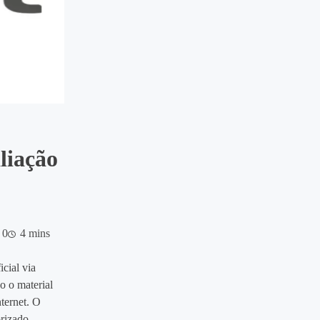
liação
0
4 mins
icial via
o o material
nternet. O
rizado.