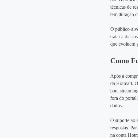
técnicas de r
tem duração de
O público‑alv
tratar a diást
que evoluem g
Como Fu
Após a compra
da Hotmart. O
para streaming
fora do portal
dados.
O suporte ao 
respostas. Par
na conta Hotm