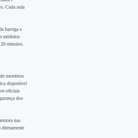
es. Cada aula
a barriga e
 em módulos
 20 minutos.
a de membros
ica disponível
os oficiais
egurança dos
 demora nas
o diretamente