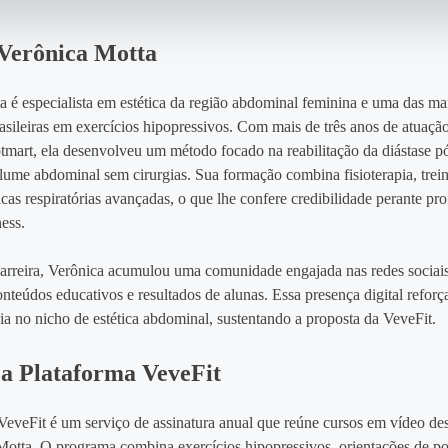
Verônica Motta
a é especialista em estética da região abdominal feminina e uma das ma
asileiras em exercícios hipopressivos. Com mais de três anos de atuaçã
tmart, ela desenvolveu um método focado na reabilitação da diástase pó
lume abdominal sem cirurgias. Sua formação combina fisioterapia, tre
icas respiratórias avançadas, o que lhe confere credibilidade perante pro
ness.
arreira, Verônica acumulou uma comunidade engajada nas redes sociai
nteúdos educativos e resultados de alunas. Essa presença digital reforç
a no nicho de estética abdominal, sustentando a proposta da VeveFit.
a Plataforma VeveFit
VeveFit é um serviço de assinatura anual que reúne cursos em vídeo de
Motta. O programa combina exercícios hipopressivos, orientações de po