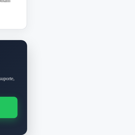
pontam
suporte,