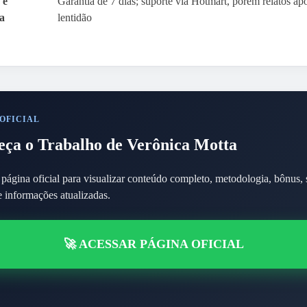
 e
Garantia de 7 dias; suporte via Hotmart, porém relatos a
a
lentidão
 OFICIAL
ça o Trabalho de Verônica Motta
página oficial para visualizar conteúdo completo, metodologia, bônus, 
e informações atualizadas.
🚀 ACESSAR PÁGINA OFICIAL