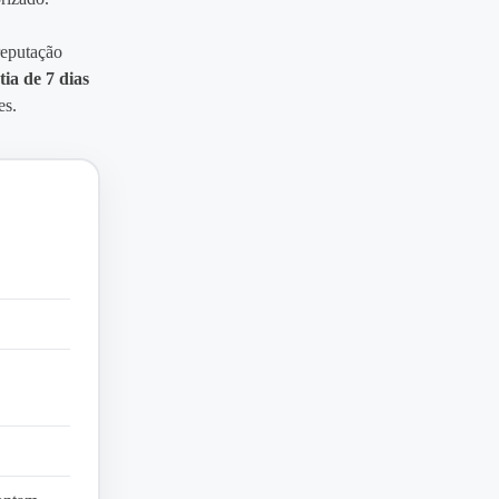
reputação
tia de 7 dias
es.