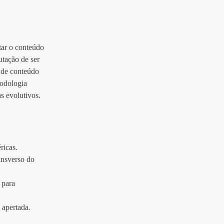
tar o conteúdo
utação de ser
s de conteúdo
todologia
s evolutivos.
ricas.
ansverso do
 para
 apertada.