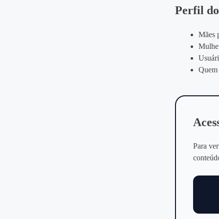
Perfil d
Mães p
Mulher
Usuári
Quem b
Aces
Para ver
conteúdo