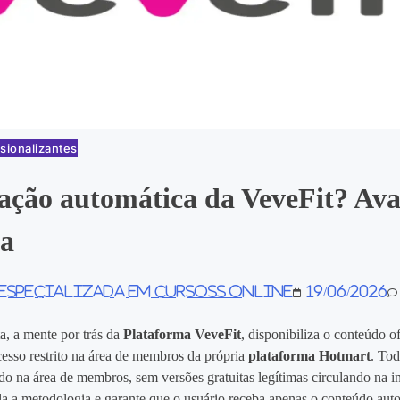
sionalizantes
ção automática da VeveFit? Ava
ca
 especializada em Cursoss Online
19/06/2026
a, a mente por trás da
Plataforma VeveFit
, disponibiliza o conteúdo of
esso restrito na área de membros da própria
plataforma Hotmart
. Tod
ado na área de membros, sem versões gratuitas legítimas circulando na i
la a metodologia e garante que o usuário receba apenas o conteúdo auto