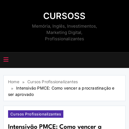
Skip
to
CURSOSS
content
Memória, Inglês, Investimentos,
Marketing Digital,
Profissionalizantes
Home
Cursos Profissionalizantes
Intensivão PMCE: Como vencer a procrastinação e
ser aprovado
Cursos Profissionalizantes
Intensivão PMCE: Como vencer a