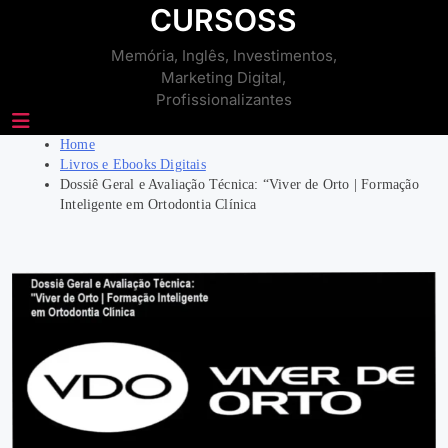
Skip
CURSOSS
to
Memória, Inglês, Investimentos,
content
Marketing Digital,
Profissionalizantes
Home
Livros e Ebooks Digitais
Dossiê Geral e Avaliação Técnica: “Viver de Orto | Formação
Inteligente em Ortodontia Clínica