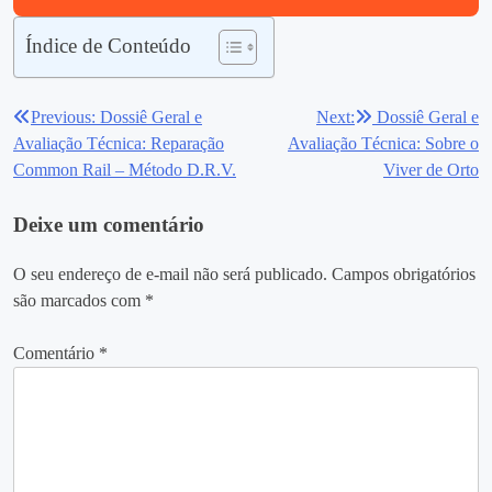
Índice de Conteúdo
Previous:
Dossiê Geral e
Next:
Dossiê Geral e
Navegação
Avaliação Técnica: Reparação
Avaliação Técnica: Sobre o
de
Common Rail – Método D.R.V.
Viver de Orto
Post
Deixe um comentário
O seu endereço de e-mail não será publicado.
Campos obrigatórios
são marcados com
*
Comentário
*