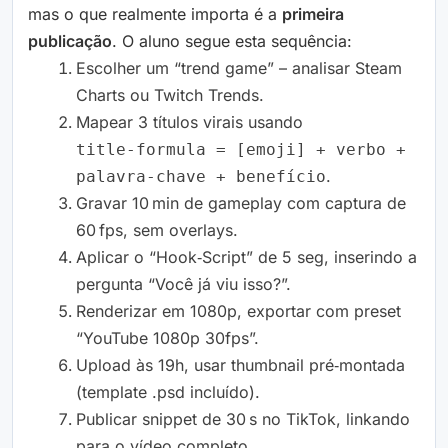
mas o que realmente importa é a
primeira
publicação
. O aluno segue esta sequência:
Escolher um “trend game” – analisar Steam
Charts ou Twitch Trends.
Mapear 3 títulos virais usando
title‑formula = [emoji] + verbo +
.
palavra‑chave + benefício
Gravar 10 min de gameplay com captura de
60 fps, sem overlays.
Aplicar o “Hook‑Script” de 5 seg, inserindo a
pergunta “Você já viu isso?”.
Renderizar em 1080p, exportar com preset
“YouTube 1080p 30fps”.
Upload às 19h, usar thumbnail pré‑montada
(template .psd incluído).
Publicar snippet de 30 s no TikTok, linkando
para o vídeo completo.