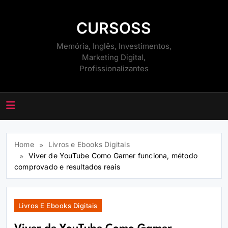
Skip
to
CURSOSS
content
Memória, Inglês, Investimentos,
Marketing Digital,
Profissionalizantes
Home
Livros e Ebooks Digitais
Viver de YouTube Como Gamer funciona, método
comprovado e resultados reais
Livros E Ebooks Digitais