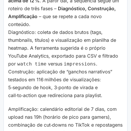
acima de 12 %
. A partir daí, a sequência segue um
roteiro de três fases –
Diagnóstico, Construção,
Amplificação
– que se repete a cada novo
conteúdo.
Diagnóstico: coleta de dados brutos (tags,
thumbnails, títulos) e visualização em planilha de
heatmap. A ferramenta sugerida é o próprio
YouTube Analytics, exportado para CSV e filtrado
por
versus
.
watch time
impressions
Construção: aplicação de “ganchos narrativos”
testados em 116 milhões de visualizações:
5‑segundo de hook, 3‑ponto de virada e
call‑to‑action que redireciona para playlist.
Amplificação: calendário editorial de 7 dias, com
upload nas 19h (horário de pico para gamers),
combinação de cut‑downs no TikTok e repostagens