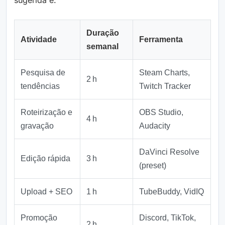
sugerida é:
Duração
Atividade
Ferramenta
semanal
Pesquisa de
Steam Charts,
2 h
tendências
Twitch Tracker
Roteirização e
OBS Studio,
4 h
gravação
Audacity
DaVinci Resolve
Edição rápida
3 h
(preset)
Upload + SEO
1 h
TubeBuddy, VidIQ
Promoção
Discord, TikTok,
2 h