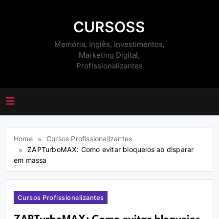
Skip
to
CURSOSS
content
Memória, Inglês, Investimentos,
Marketing Digital,
Profissionalizantes
Home
Cursos Profissionalizantes
ZAPTurboMAX: Como evitar bloqueios ao disparar
em massa
Cursos Profissionalizantes