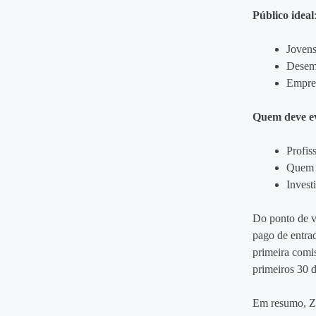
Público ideal
Jovens
Desemp
Empree
Quem deve ev
Profis
Quem e
Invest
Do ponto de vi
pago de entrad
primeira comi
primeiros 30 d
Em resumo, ZN