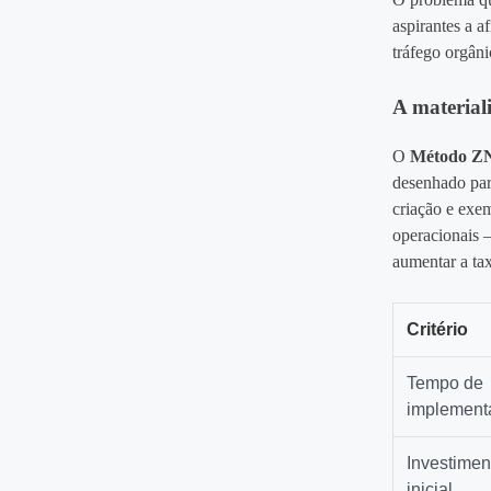
aspirantes a a
tráfego orgâni
A material
O
Método ZN
desenhado par
criação e exem
operacionais –
aumentar a tax
Critério
Tempo de
implement
Investimen
inicial