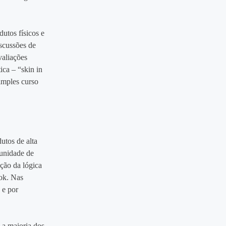
dutos físicos e
scussões de
aliações
ica – “skin in
imples curso
utos de alta
unidade de
ção da lógica
ok. Nas
 e por
 a maioria dos