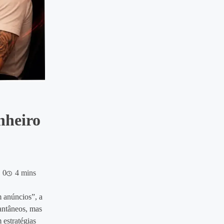
heiro
0
4 mins
 anúncios”, a
tantâneos, mas
 estratégias