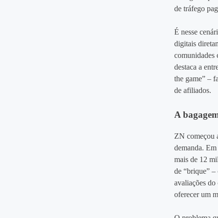
de tráfego pa
É nesse cenár
digitais dire
comunidades c
destaca a entr
the game” – f
de afiliados.
A bagagem 
ZN começou a 
demanda. Em p
mais de 12 mi
de “brique” –
avaliações do 
oferecer um m
O problema que