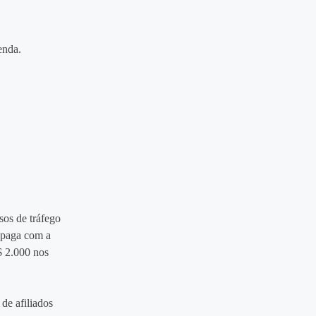
enda.
sos de tráfego
e paga com a
$ 2.000 nos
de afiliados