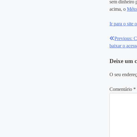
sem dinheiro p
acima, o
Méto
Ir para o site 
Previous:
C
Navegaç
baixar o acess
de
Deixe um 
Post
O seu endereç
Comentário
*