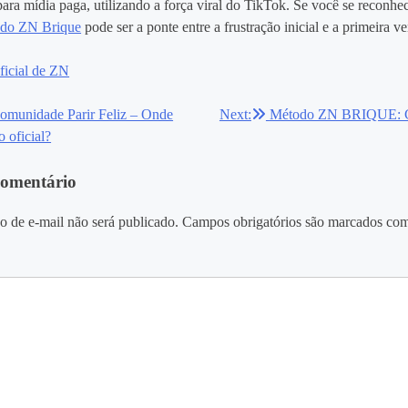
ara mídia paga, utilizando a força viral do TikTok. Se você se reconhec
do ZN Brique
pode ser a ponte entre a frustração inicial e a primeira v
oficial de ZN
omunidade Parir Feliz – Onde
Next:
Método ZN BRIQUE: C
ão
o oficial?
comentário
o de e-mail não será publicado.
Campos obrigatórios são marcados co