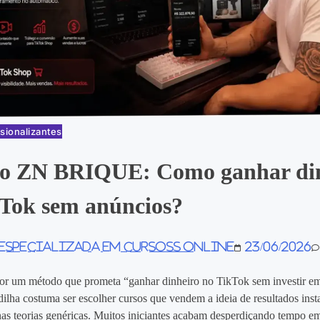
sionalizantes
o ZN BRIQUE: Como ganhar din
kTok sem anúncios?
 especializada em Cursoss Online
23/06/2026
or um método que prometa “ganhar dinheiro no TikTok sem investir em
ilha costuma ser escolher cursos que vendem a ideia de resultados ins
as teorias genéricas. Muitos iniciantes acabam desperdiçando tempo em