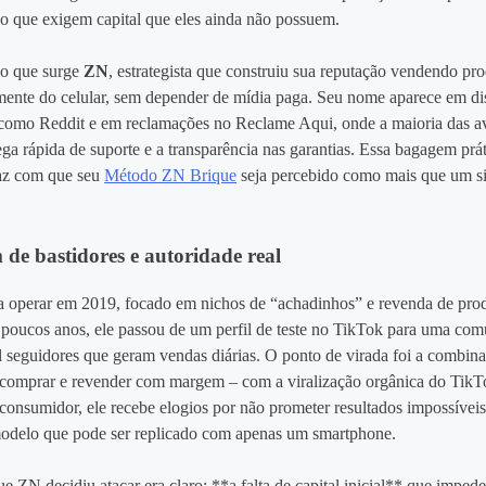
go que exigem capital que eles ainda não possuem.
io que surge
ZN
, estrategista que construiu sua reputação vendendo pro
tamente do celular, sem depender de mídia paga. Seu nome aparece em di
omo Reddit e em reclamações no Reclame Aqui, onde a maioria das av
ega rápida de suporte e a transparência nas garantias. Essa bagagem prát
az com que seu
Método ZN Brique
seja percebido como mais que um s
de bastidores e autoridade real
operar em 2019, focado em nichos de “achadinhos” e revenda de prod
oucos anos, ele passou de um perfil de teste no TikTok para uma com
l seguidores que geram vendas diárias. O ponto de virada foi a combina
 comprar e revender com margem – com a viralização orgânica do TikT
consumidor, ele recebe elogios por não prometer resultados impossíveis
odelo que pode ser replicado com apenas um smartphone.
 ZN decidiu atacar era claro: **a falta de capital inicial** que impede