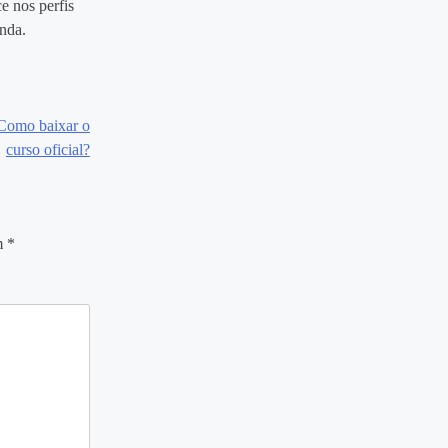
e nos perfis
enda.
omo baixar o
curso oficial?
m
*