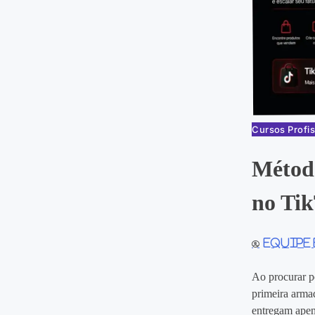
Cursos Profis
Métod
no Ti
Equipe
Ao procurar p
primeira armad
entregam apen