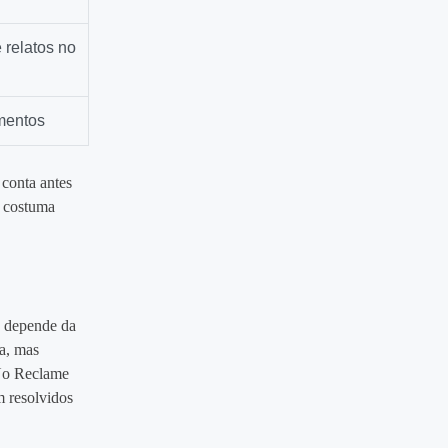
 relatos no
mentos
 conta antes
e costuma
o depende da
ia, mas
 No Reclame
m resolvidos