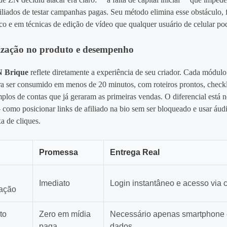
filiados de testar campanhas pagas. Seu método elimina esse obstáculo
co e em técnicas de edição de vídeo que qualquer usuário de celular pod
ização no produto e desempenho
 Brique
reflete diretamente a experiência de seu criador. Cada módulo
a ser consumido em menos de 20 minutos, com roteiros prontos, checkl
plos de contas que já geraram as primeiras vendas. O diferencial está n
 como posicionar links de afiliado na bio sem ser bloqueado e usar áudi
a de cliques.
Promessa
Entrega Real
Imediato
Login instantâneo e acesso via c
ação
to
Zero em mídia
Necessário apenas smartphone 
paga
dados