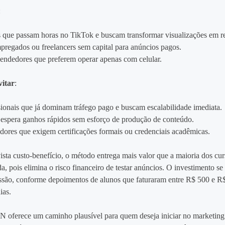
:
 que passam horas no TikTok e buscam transformar visualizações em r
regados ou freelancers sem capital para anúncios pagos.
ndedores que preferem operar apenas com celular.
itar
:
sionais que já dominam tráfego pago e buscam escalabilidade imediata.
spera ganhos rápidos sem esforço de produção de conteúdo.
idores que exigem certificações formais ou credenciais acadêmicas.
sta custo‑benefício, o método entrega mais valor que a maioria dos cur
a, pois elimina o risco financeiro de testar anúncios. O investimento s
ssão, conforme depoimentos de alunos que faturaram entre R$ 500 e R
ias.
 oferece um caminho plausível para quem deseja iniciar no marketing 