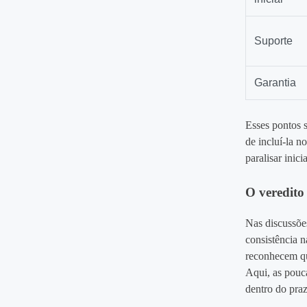
Suporte
Garantia
Esses pontos s
de incluí‑la n
paralisar inici
O veredito 
Nas discussõe
consistência 
reconhecem qu
Aqui, as pouca
dentro do praz