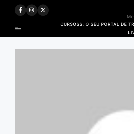
Skip
to
Mem
content
CURSOSS: O SEU PORTAL DE T
LI