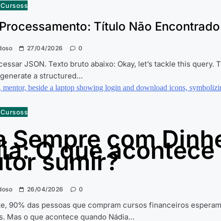
e Cursoss
 Processamento: Título Não Encontrado
doso
27/04/2026
0
cessar JSON. Texto bruto abaixo: Okay, let’s tackle this query. 
 generate a structured…
e Cursoss
a Sempre com Dinhe
ia: O que acontece
utor sumir?
doso
26/04/2026
0
e, 90% das pessoas que compram cursos financeiros esperam
es. Mas o que acontece quando Nádia…