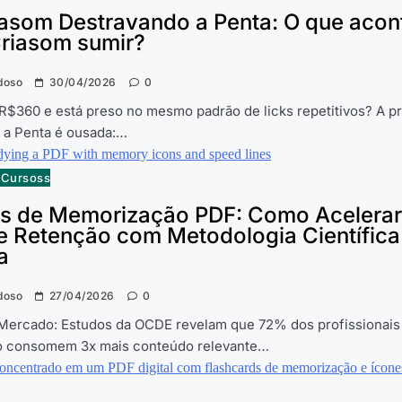
iasom Destravando a Penta: O que acon
Criasom sumir?
doso
30/04/2026
0
R$360 e está preso no mesmo padrão de licks repetitivos? A 
 a Penta é ousada:…
e Cursoss
s de Memorização PDF: Como Acelerar
 e Retenção com Metodologia Científica
a
doso
27/04/2026
0
 Mercado: Estudos da OCDE revelam que 72% dos profissionais 
 consomem 3x mais conteúdo relevante…