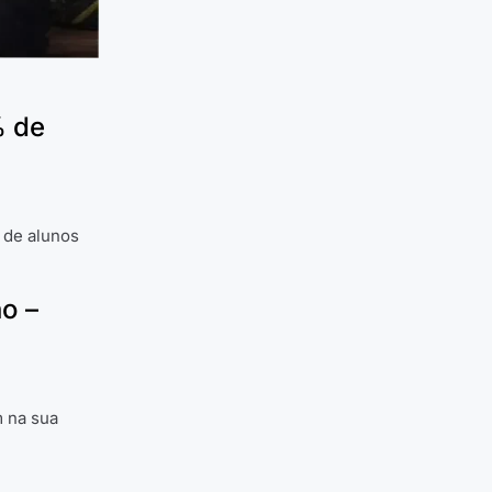
% de
a de alunos
o –
m na sua