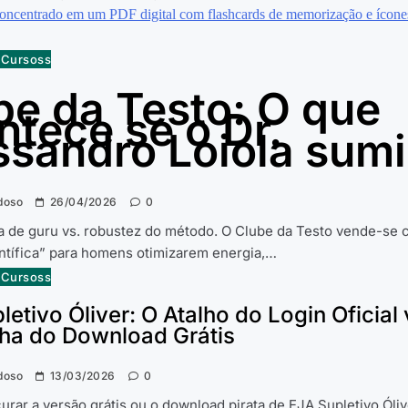
e Cursoss
be da Testo: O que
ntece se o Dr.
ssandro Loiola sumi
doso
26/04/2026
0
 de guru vs. robustez do método. O Clube da Testo vende-se
ntífica” para homens otimizarem energia,…
e Cursoss
etivo Óliver: O Atalho do Login Oficial 
ha do Download Grátis
doso
13/03/2026
0
urar a versão grátis ou o download pirata de EJA Supletivo Óliv