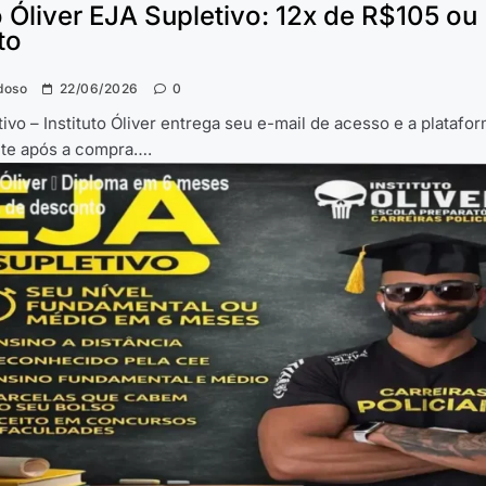
to Óliver EJA Supletivo: 12x de R$105 ou
to
doso
22/06/2026
0
ivo – Instituto Óliver entrega seu e-mail de acesso e a platafo
te após a compra….