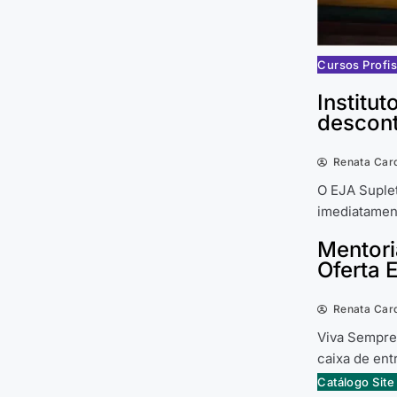
Cursos Profis
Institu
descon
Renata Car
O EJA Suplet
imediatamen
Mentori
Oferta 
Renata Car
Viva Sempre
caixa de en
Catálogo Sit