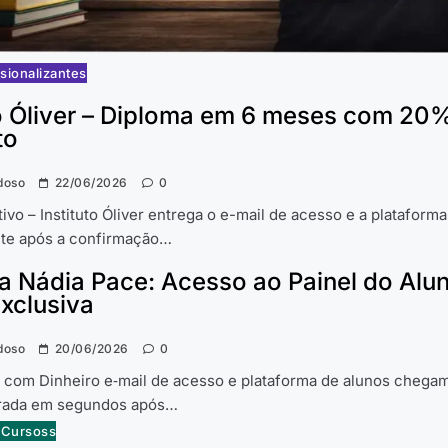
sionalizantes
to Óliver – Diploma em 6 meses com 20
to
doso
22/06/2026
0
ivo – Instituto Óliver entrega o e-mail de acesso e a plataform
te após a confirmação…
a Nádia Pace: Acesso ao Painel do Alun
Exclusiva
doso
20/06/2026
0
 com Dinheiro e‑mail de acesso e plataforma de alunos chega
trada em segundos após…
e Cursoss