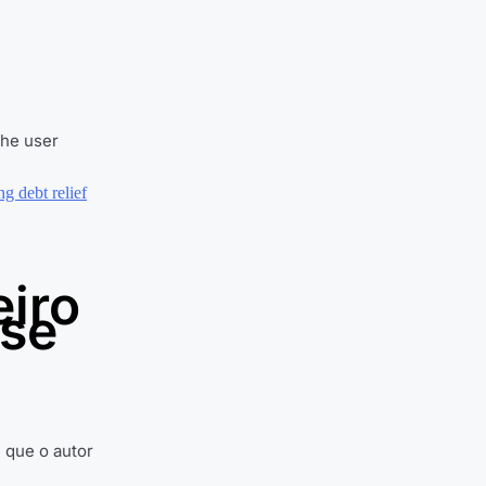
The user
iro
 se
 que o autor