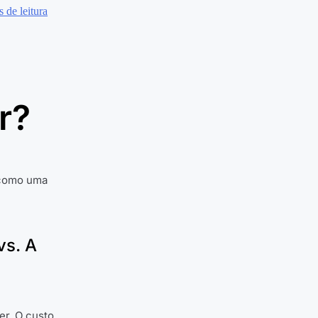
r?
 como uma
vs. A
er. O custo