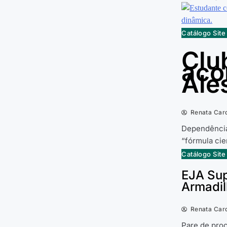
Catálogo Sit
Clu
aco
Ale
Renata Car
Dependência
“fórmula cie
Catálogo Sit
EJA Supl
Armadil
Renata Car
Pare de proc