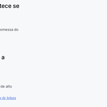
tece se
promessa do
 a
de alto