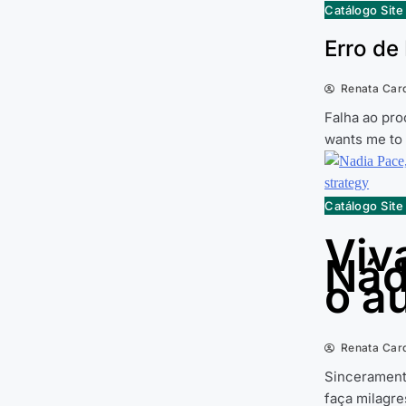
Catálogo Sit
Erro de
Renata Car
Falha ao pro
wants me to
Catálogo Sit
Viv
Nád
o a
Renata Car
Sincerament
faça milagr