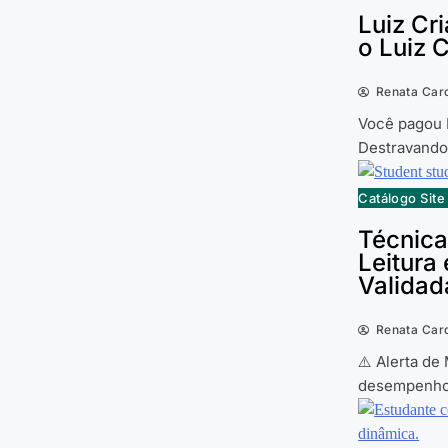
Luiz Cr
o Luiz 
Renata Car
Você pagou 
Destravando
Catálogo Sit
Técnica
Leitura
Validad
Renata Car
⚠️ Alerta de
desempenho