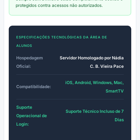
protegidos contra acessos não autorizados.
ESPECIFICAÇÕES TECNOLÓGICAS DA ÁREA DE
ALUNOS
Hospedagem
Servidor Homologado por Nádia
Oficial:
C. B. Vieira Pace
iOS, Android, Windows, Mac,
Compatibilidade:
SmartTV
Suporte
Suporte Técnico Incluso de 7
Operacional de
Dias
Login: