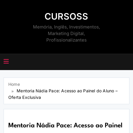
Skip
to
CURSOSS
content
Memória, Inglês, Investimentos,
Marketing Digital,
Profissionalizantes
Home
Mentoria Nádia Pace: Acesso ao Painel do Aluno –
Oferta Exclusiva
Mentoria Nádia Pace: Acesso ao Painel