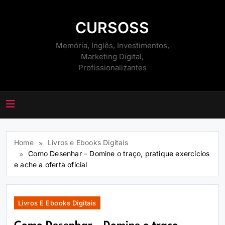
Skip
to
CURSOSS
content
Memória, Inglês, Investimentos,
Marketing Digital,
Profissionalizantes
Home
Livros e Ebooks Digitais
Como Desenhar – Domine o traço, pratique exercícios
e ache a oferta oficial
Livros E Ebooks Digitais