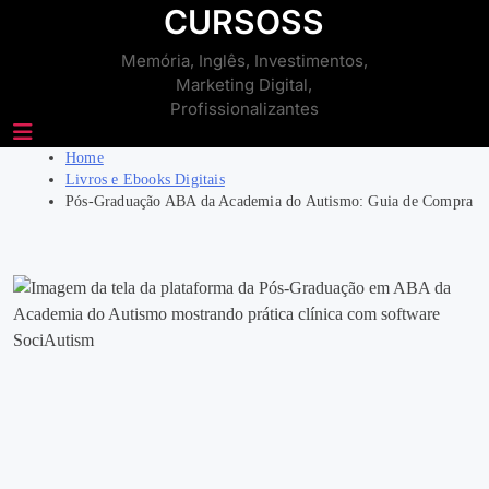
Skip
CURSOSS
to
Memória, Inglês, Investimentos,
content
Marketing Digital,
Profissionalizantes
Home
Livros e Ebooks Digitais
Pós-Graduação ABA da Academia do Autismo: Guia de Compra