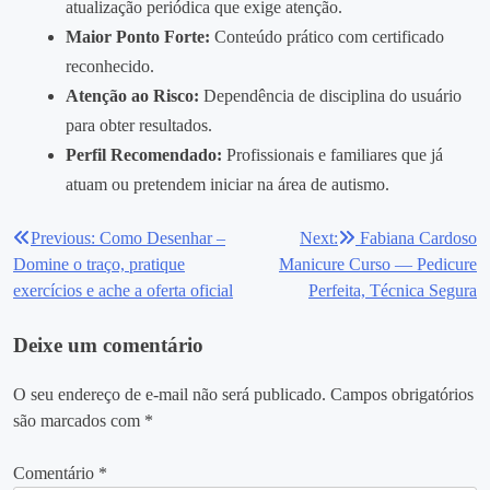
atualização periódica que exige atenção.
Maior Ponto Forte:
Conteúdo prático com certificado
reconhecido.
Atenção ao Risco:
Dependência de disciplina do usuário
para obter resultados.
Perfil Recomendado:
Profissionais e familiares que já
atuam ou pretendem iniciar na área de autismo.
Previous:
Como Desenhar –
Next:
Fabiana Cardoso
Navegação
Domine o traço, pratique
Manicure Curso — Pedicure
de
exercícios e ache a oferta oficial
Perfeita, Técnica Segura
Post
Deixe um comentário
O seu endereço de e-mail não será publicado.
Campos obrigatórios
são marcados com
*
Comentário
*