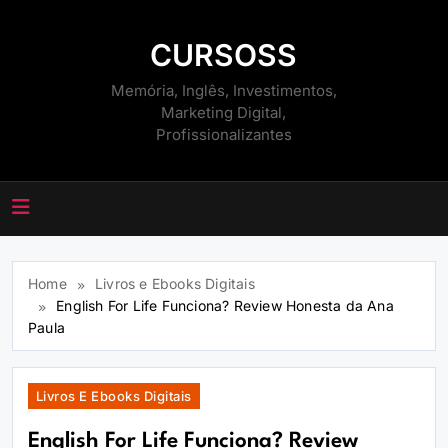
Skip
to
CURSOSS
content
Memória, Inglês, Investimentos,
Marketing Digital,
Profissionalizantes
Home
Livros e Ebooks Digitais
English For Life Funciona? Review Honesta da Ana
Paula
Livros E Ebooks Digitais
English For Life Funciona? Review