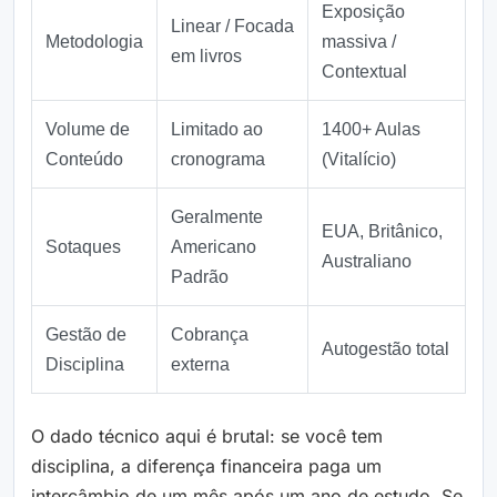
Exposição
Linear / Focada
Metodologia
massiva /
em livros
Contextual
Volume de
Limitado ao
1400+ Aulas
Conteúdo
cronograma
(Vitalício)
Geralmente
EUA, Britânico,
Sotaques
Americano
Australiano
Padrão
Gestão de
Cobrança
Autogestão total
Disciplina
externa
O dado técnico aqui é brutal: se você tem
disciplina, a diferença financeira paga um
intercâmbio de um mês após um ano de estudo. Se