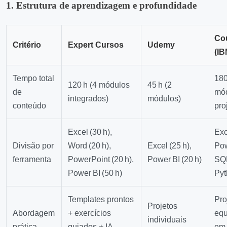
1. Estrutura de aprendizagem e profundidade
Co
Critério
Expert Cursos
Udemy
(IB
Tempo total
180
120 h (4 módulos
45 h (2
de
mód
integrados)
módulos)
conteúdo
pro
Excel (30 h),
Exc
Divisão por
Word (20 h),
Excel (25 h),
Pow
ferramenta
PowerPoint (20 h),
Power BI (20 h)
SQL
Power BI (50 h)
Pyt
Templates prontos
Pro
Projetos
Abordagem
+ exercícios
equ
individuais
prática
guiados + IA
em 