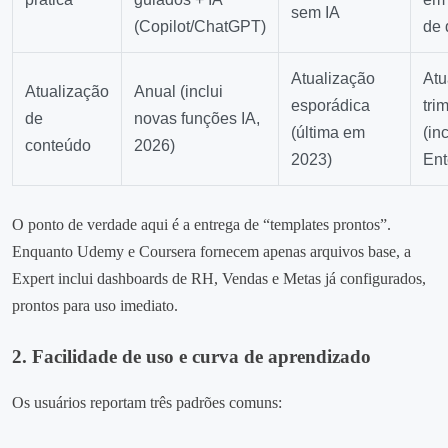
sem IA
(Copilot/ChatGPT)
de 
Atualização
Atu
Atualização
Anual (inclui
esporádica
tri
de
novas funções IA,
(última em
(in
conteúdo
2026)
2023)
Ent
O ponto de verdade aqui é a entrega de “templates prontos”.
Enquanto Udemy e Coursera fornecem apenas arquivos base, a
Expert inclui dashboards de RH, Vendas e Metas já configurados,
prontos para uso imediato.
2. Facilidade de uso e curva de aprendizado
Os usuários reportam três padrões comuns: