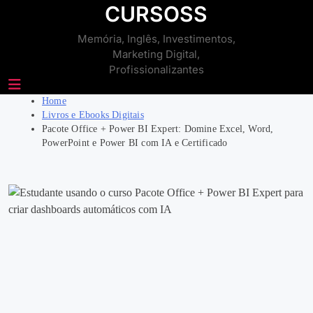
Skip
CURSOSS
to
Memória, Inglês, Investimentos,
content
Marketing Digital,
Profissionalizantes
Home
Livros e Ebooks Digitais
Pacote Office + Power BI Expert: Domine Excel, Word,
PowerPoint e Power BI com IA e Certificado