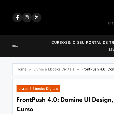
Skip
to
content
Mem
CURSOSS: O SEU PORTAL DE T
LI
Home
Livros e Ebooks Digitais
FrontPush 4.0: Do
Livros E Ebooks Digitais
FrontPush 4.0: Domine UI Design
Curso