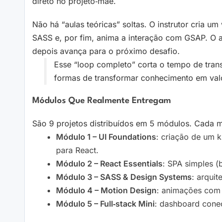
direto no projeto‑mãe.
Não há “aulas teóricas” soltas. O instrutor cria u
SASS e, por fim, anima a interação com GSAP. O 
depois avança para o próximo desafio.
Esse “loop completo” corta o tempo de tran
formas de transformar conhecimento em val
Módulos Que Realmente Entregam
São 9 projetos distribuídos em 5 módulos. Cada m
Módulo 1 – UI Foundations
: criação de um 
para React.
Módulo 2 – React Essentials
: SPA simples (
Módulo 3 – SASS & Design Systems
: arquit
Módulo 4 – Motion Design
: animações com 
Módulo 5 – Full‑stack Mini
: dashboard cone