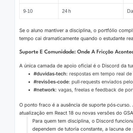
9‑10
24 h
Da
Se o aluno mantiver a disciplina, o portfólio com
tempo cai dramaticamente quando o estudante rea
Suporte E Comunidade: Onde A Fricção Aconte
A única camada de apoio oficial é o Discord da tu
#duvidas‑tech
: respostas em tempo real de 
#revisões‑code
: pull‑requests enviados pel
#network
: vagas, freelas e feedback de port
O ponto fraco é a ausência de suporte pós‑curso
atualização em React 18 ou novas versões do GS
Para quem tem disciplina, o Discord funcion
dependem de tutoria constante, a lacuna de