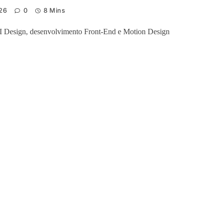
26
0
8 Mins