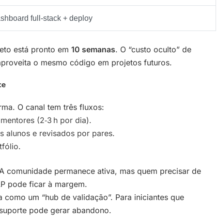
shboard full‑stack + deploy
pleto está pronto em
10 semanas
. O “custo oculto” de
proveita o mesmo código em projetos futuros.
ce
rma. O canal tem três fluxos:
mentores (2‑3 h por dia).
os alunos e revisados por pares.
fólio.
. A comunidade permanece ativa, mas quem precisar de
AP pode ficar à margem.
a como um “hub de validação”. Para iniciantes que
 suporte pode gerar abandono.