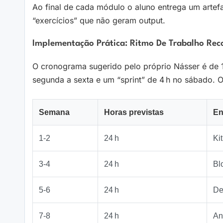
Ao final de cada módulo o aluno entrega um artefa
“exercícios” que não geram output.
Implementação Prática: Ritmo De Trabalho Re
O cronograma sugerido pelo próprio Násser é de 12
segunda a sexta e um “sprint” de 4 h no sábado. O
Semana
Horas previstas
En
1‑2
24 h
Ki
3‑4
24 h
Bl
5‑6
24 h
De
7‑8
24 h
An