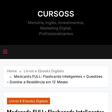
Skip
to
CURSOSS
content
Memória, Inglês, Investimentos,
Marketing Digital,
Profissionalizantes
Home
Livros e Ebooks Digitais
Medcards FULL: Flashcards Inteligentes + Questões
– Domine a Residência em 12 Meses
Livros E Ebooks Digitais