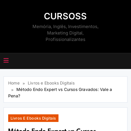
Skip
to
CURSOSS
content
Memória, Inglês, Investimentos,
Marketing Digital,
Profissionalizantes
Home
Livros e Ebooks Digitais
Método Endo Expert vs Cursos Gravados: Vale a
Pena?
Livros E Ebooks Digitais