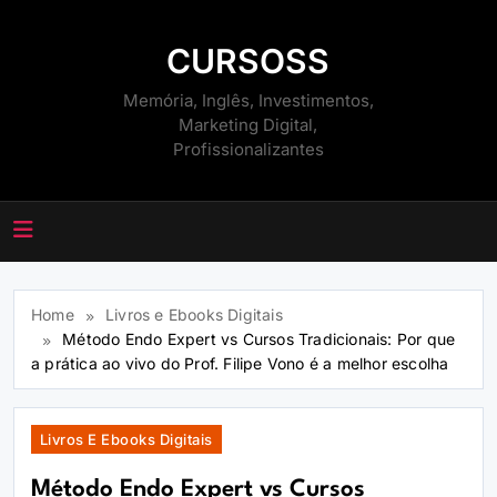
Skip
to
CURSOSS
content
Memória, Inglês, Investimentos,
Marketing Digital,
Profissionalizantes
Home
Livros e Ebooks Digitais
Método Endo Expert vs Cursos Tradicionais: Por que
a prática ao vivo do Prof. Filipe Vono é a melhor escolha
Livros E Ebooks Digitais
Método Endo Expert vs Cursos