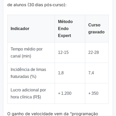
de alunos (30 dias pós‑curso):
Método
Curso
Indicador
Endo
gravado
Expert
Tempo médio por
12‑15
22‑28
canal (min)
Incidência de limas
1,8
7,4
fraturadas (%)
Lucro adicional por
+ 1.200
+ 350
hora clínica (R$)
O ganho de velocidade vem da “programação