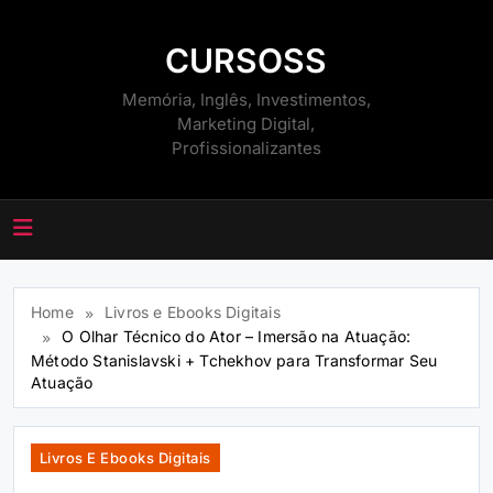
Skip
to
CURSOSS
content
Memória, Inglês, Investimentos,
Marketing Digital,
Profissionalizantes
Home
Livros e Ebooks Digitais
O Olhar Técnico do Ator – Imersão na Atuação:
Método Stanislavski + Tchekhov para Transformar Seu
Atuação
Livros E Ebooks Digitais