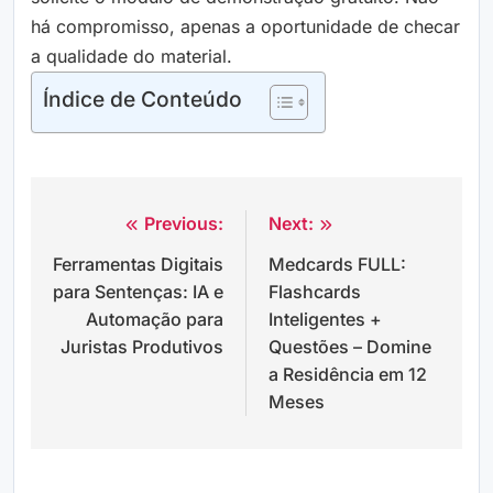
há compromisso, apenas a oportunidade de checar
a qualidade do material.
Índice de Conteúdo
Previous:
Next:
Navegação
Ferramentas Digitais
Medcards FULL:
de
para Sentenças: IA e
Flashcards
Post
Automação para
Inteligentes +
Juristas Produtivos
Questões – Domine
a Residência em 12
Meses