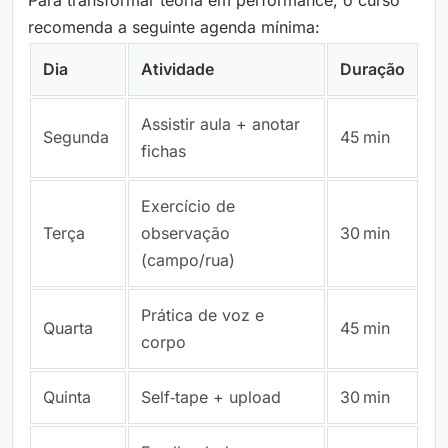
recomenda a seguinte agenda mínima:
Dia
Atividade
Duração
Assistir aula + anotar
Segunda
45 min
fichas
Exercício de
Terça
observação
30 min
(campo/rua)
Prática de voz e
Quarta
45 min
corpo
Quinta
Self‑tape + upload
30 min