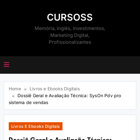
Skip
to
CURSOSS
content
Memória, Inglês, Investimentos,
Marketing Digital,
Profissionalizantes
Home
Livros e Ebooks Digitais
Dossiê Geral e Avaliação Técnica: SysOn Pdv pro
sistema de vendas
Livros E Ebooks Digitais