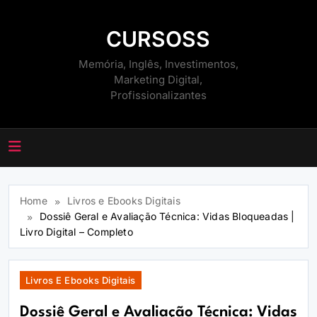
Skip
to
CURSOSS
content
Memória, Inglês, Investimentos,
Marketing Digital,
Profissionalizantes
Home
Livros e Ebooks Digitais
Dossiê Geral e Avaliação Técnica: Vidas Bloqueadas |
Livro Digital – Completo
Livros E Ebooks Digitais
Dossiê Geral e Avaliação Técnica: Vidas